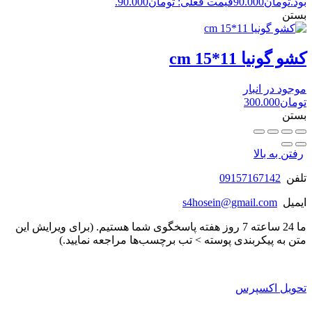
بود.
تومان
90.000
قیمت فعلی: تومان90.000.
بستن
کشو گونیا 11*15 cm
موجود در انبار
تومان
300.000
بستن
رفتن به بالا
تلفن
09157167142
ایمیل
s4hosein@gmail.com
ما 24 ساعته 7 روز هفته پاسخگوی شما هستیم. (برای ویرایش این
متن به پیکربندی پوسته > تب برچسب‌ها مراجعه نمایید.)
تحویل اکسپرس