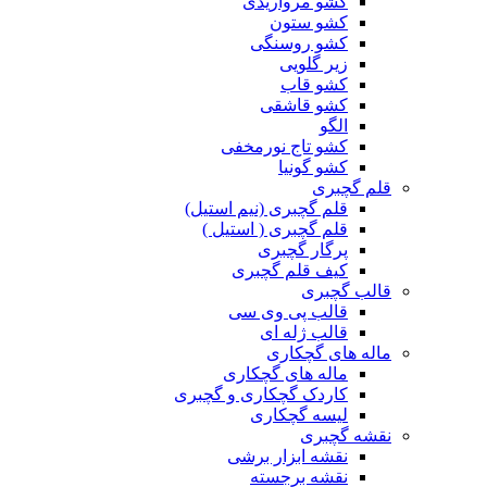
کشو مرواریدی
کشو ستون
کشو روسنگی
زیر گلویی
کشو قاب
کشو قاشقی
الگو
کشو تاج نورمخفی
کشو گونیا
قلم گچبری
قلم گچبری (نیم استیل)
قلم گچبری ( استیل )
پرگار گچبری
کیف قلم گچبری
قالب گچبری
قالب پی وی سی
قالب ژله ای
ماله های گچکاری
ماله های گچکاری
کاردک گچکاری و گچبری
لیسه گچکاری
نقشه گچبری
نقشه ابزار برشی
نقشه برجسته