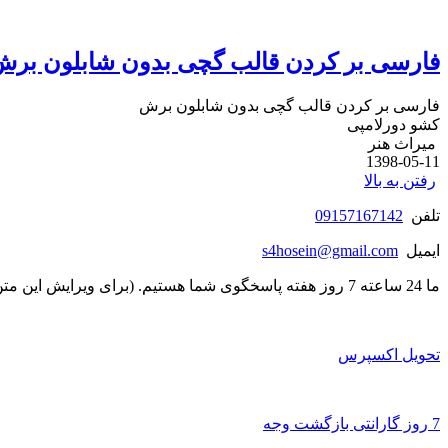
فارسی بر کردن قالب گچی بدون شابلون بر
فارسی بر کردن قالب گچی بدون شابلون برش
کشو دورلامپی
میراث هنر
1398-05-11
رفتن به بالا
تلفن
09157167142
ایمیل
s4hosein@gmail.com
ما 24 ساعته 7 روز هفته پاسخگوی شما هستیم. (برای ویرایش این متن به پیکربندی پوسته > تب برچسب‌ها مراجعه نمایید.)
تحویل اکسپرس
7 روز گارانتی بازگشت وجه