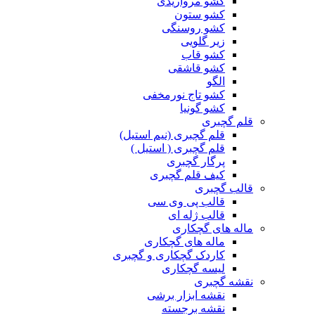
کشو مرواریدی
کشو ستون
کشو روسنگی
زیر گلویی
کشو قاب
کشو قاشقی
الگو
کشو تاج نورمخفی
کشو گونیا
قلم گچبری
قلم گچبری (نیم استیل)
قلم گچبری ( استیل )
پرگار گچبری
کیف قلم گچبری
قالب گچبری
قالب پی وی سی
قالب ژله ای
ماله های گچکاری
ماله های گچکاری
کاردک گچکاری و گچبری
لیسه گچکاری
نقشه گچبری
نقشه ابزار برشی
نقشه برجسته