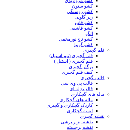
کشو مرواریدی
کشو ستون
کشو روسنگی
زیر گلویی
کشو قاب
کشو قاشقی
الگو
کشو تاج نورمخفی
کشو گونیا
قلم گچبری
قلم گچبری (نیم استیل)
قلم گچبری ( استیل )
پرگار گچبری
کیف قلم گچبری
قالب گچبری
قالب پی وی سی
قالب ژله ای
ماله های گچکاری
ماله های گچکاری
کاردک گچکاری و گچبری
لیسه گچکاری
نقشه گچبری
نقشه ابزار برشی
نقشه برجسته