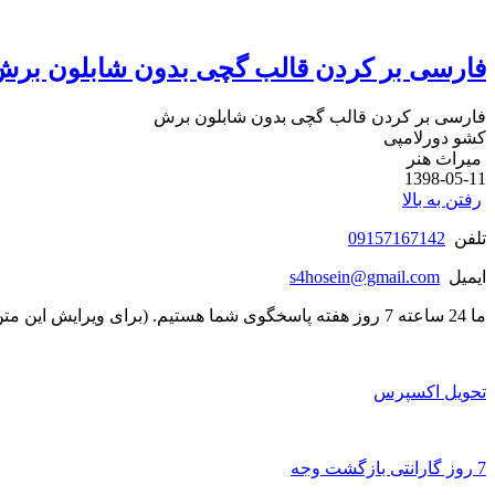
فارسی بر کردن قالب گچی بدون شابلون بر
فارسی بر کردن قالب گچی بدون شابلون برش
کشو دورلامپی
میراث هنر
1398-05-11
رفتن به بالا
تلفن
09157167142
ایمیل
s4hosein@gmail.com
ما 24 ساعته 7 روز هفته پاسخگوی شما هستیم. (برای ویرایش این متن به پیکربندی پوسته > تب برچسب‌ها مراجعه نمایید.)
تحویل اکسپرس
7 روز گارانتی بازگشت وجه