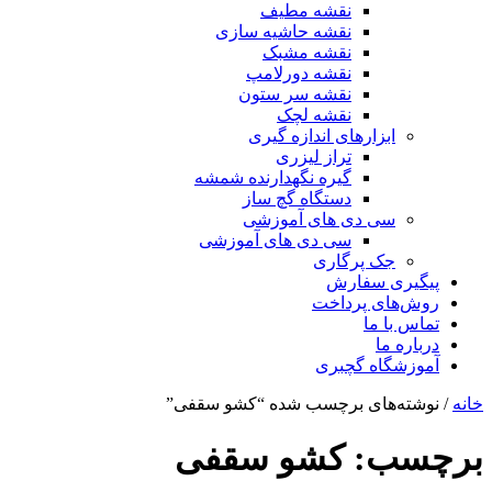
نقشه مطیف
نقشه حاشیه سازی
نقشه مشبک
نقشه دورلامپ
نقشه سر ستون
نقشه لچک
ابزارهای اندازه گیری
تراز لیزری
گیره نگهدارنده شمشه
دستگاه گچ ساز
سی دی های آموزشی
سی دی های آموزشی
جک پرگاری
پیگیری سفارش
روش‌های پرداخت
تماس با ما
درباره ما
آموزشگاه گچبری
خانه
/ نوشته‌های برچسب شده “کشو سقفی”
برچسب:
کشو سقفی