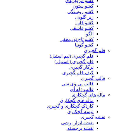
کشو مرواریدی
کشو ستون
کشو روسنگی
زیر گلویی
کشو قاب
کشو قاشقی
الگو
کشو تاج نورمخفی
کشو گونیا
قلم گچبری
قلم گچبری (نیم استیل)
قلم گچبری ( استیل )
پرگار گچبری
کیف قلم گچبری
قالب گچبری
قالب پی وی سی
قالب ژله ای
ماله های گچکاری
ماله های گچکاری
کاردک گچکاری و گچبری
لیسه گچکاری
نقشه گچبری
نقشه ابزار برشی
نقشه برجسته