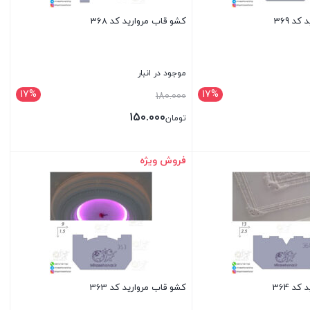
د 369
کشو قاب مروارید کد 368
موجود در انبار
17%
17%
قیمت
180.000
اصلی:
150.000
تومان
مان180.000
تومان180.000
قیمت
بود.
فعلی:
فروش ویژه
بستن
تومان150.000.
د 364
کشو قاب مروارید کد 363