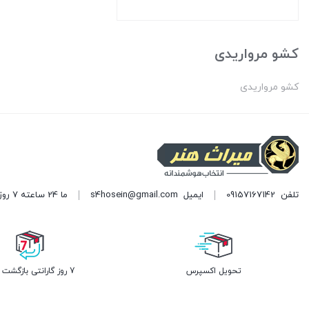
تومان180.000
قیمت
بود.
فعلی:
بستن
تومان150.000.
کشو مرواریدی
کشو مرواریدی
تلفن
09157167142
ایمیل
s4hosein@gmail.com
ما 24 ساعته 7 روز هفته پاسخگوی شما هستیم. (برای ویرایش این متن به پیکربندی پوسته > تب برچسب‌ها مراجعه نمایید.)
تحویل اکسپرس
7 روز گارانتی بازگشت وجه