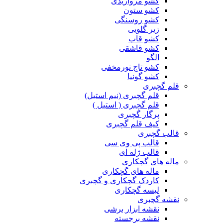
کشو مرواریدی
کشو ستون
کشو روسنگی
زیر گلویی
کشو قاب
کشو قاشقی
الگو
کشو تاج نورمخفی
کشو گونیا
قلم گچبری
قلم گچبری (نیم استیل)
قلم گچبری ( استیل )
پرگار گچبری
کیف قلم گچبری
قالب گچبری
قالب پی وی سی
قالب ژله ای
ماله های گچکاری
ماله های گچکاری
کاردک گچکاری و گچبری
لیسه گچکاری
نقشه گچبری
نقشه ابزار برشی
نقشه برجسته