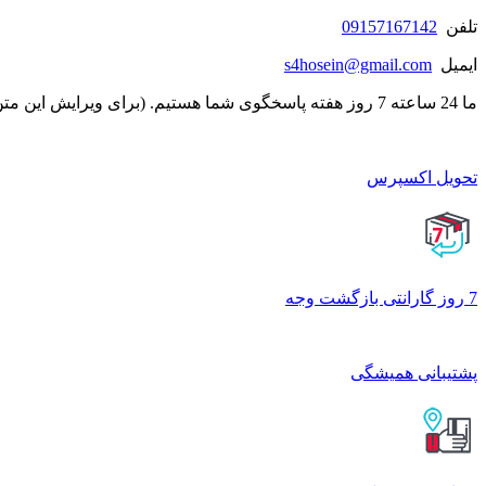
تلفن
09157167142
ایمیل
s4hosein@gmail.com
ما 24 ساعته 7 روز هفته پاسخگوی شما هستیم. (برای ویرایش این متن به پیکربندی پوسته > تب برچسب‌ها مراجعه نمایید.)
تحویل اکسپرس
7 روز گارانتی بازگشت وجه
پشتیبانی همیشگی