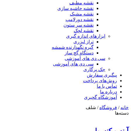
نقشه مطیف
نقشه حاشیه سازی
نقشه مشبک
نقشه دورلامپ
نقشه سر ستون
نقشه لچک
ابزارهای اندازه گیری
تراز لیزری
گیره نگهدارنده شمشه
دستگاه گچ ساز
سی دی های آموزشی
سی دی های آموزشی
جک پرگاری
پیگیری سفارش
روش‌های پرداخت
تماس با ما
درباره ما
آموزشگاه گچبری
خانه
/
فروشگاه
/ شلف
دسته‌ها
آینه و کنسول