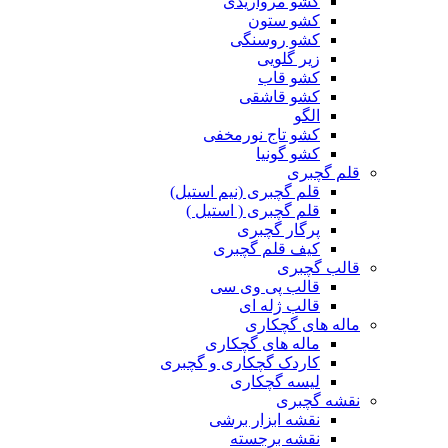
کشو مرواریدی
کشو ستون
کشو روسنگی
زیر گلویی
کشو قاب
کشو قاشقی
الگو
کشو تاج نورمخفی
کشو گونیا
قلم گچبری
قلم گچبری (نیم استیل)
قلم گچبری ( استیل )
پرگار گچبری
کیف قلم گچبری
قالب گچبری
قالب پی وی سی
قالب ژله ای
ماله های گچکاری
ماله های گچکاری
کاردک گچکاری و گچبری
لیسه گچکاری
نقشه گچبری
نقشه ابزار برشی
نقشه برجسته