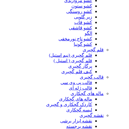
کشو مرواریدی
کشو ستون
کشو روسنگی
زیر گلویی
کشو قاب
کشو قاشقی
الگو
کشو تاج نورمخفی
کشو گونیا
قلم گچبری
قلم گچبری (نیم استیل)
قلم گچبری ( استیل )
پرگار گچبری
کیف قلم گچبری
قالب گچبری
قالب پی وی سی
قالب ژله ای
ماله های گچکاری
ماله های گچکاری
کاردک گچکاری و گچبری
لیسه گچکاری
نقشه گچبری
نقشه ابزار برشی
نقشه برجسته