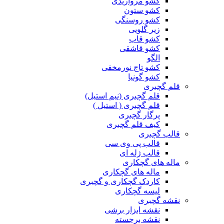
کشو مرواریدی
کشو ستون
کشو روسنگی
زیر گلویی
کشو قاب
کشو قاشقی
الگو
کشو تاج نورمخفی
کشو گونیا
قلم گچبری
قلم گچبری (نیم استیل)
قلم گچبری ( استیل )
پرگار گچبری
کیف قلم گچبری
قالب گچبری
قالب پی وی سی
قالب ژله ای
ماله های گچکاری
ماله های گچکاری
کاردک گچکاری و گچبری
لیسه گچکاری
نقشه گچبری
نقشه ابزار برشی
نقشه برجسته