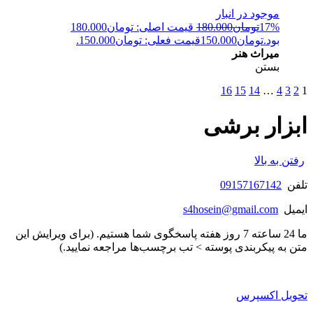
موجود در انبار
17%
تومان
180.000
قیمت اصلی: تومان180.000
بود.
تومان
150.000
قیمت فعلی: تومان150.000.
میراث هنر
بستن
16
15
14
…
4
3
2
1
ابزار برشی
رفتن به بالا
تلفن
09157167142
ایمیل
s4hosein@gmail.com
ما 24 ساعته 7 روز هفته پاسخگوی شما هستیم. (برای ویرایش این
متن به پیکربندی پوسته > تب برچسب‌ها مراجعه نمایید.)
تحویل اکسپرس