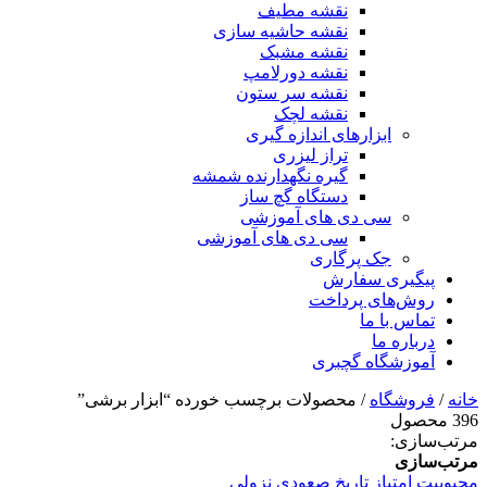
نقشه مطیف
نقشه حاشیه سازی
نقشه مشبک
نقشه دورلامپ
نقشه سر ستون
نقشه لچک
ابزارهای اندازه گیری
تراز لیزری
گیره نگهدارنده شمشه
دستگاه گچ ساز
سی دی های آموزشی
سی دی های آموزشی
جک پرگاری
پیگیری سفارش
روش‌های پرداخت
تماس با ما
درباره ما
آموزشگاه گچبری
خانه
/
فروشگاه
/ محصولات برچسب خورده “ابزار برشی”
396 محصول
مرتب‌سازی:
مرتب‌سازی
محبوبیت
امتیاز
تاریخ
صعودی
نزولی