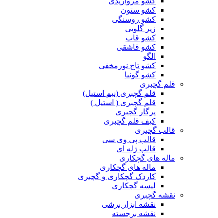
کشو مرواریدی
کشو ستون
کشو روسنگی
زیر گلویی
کشو قاب
کشو قاشقی
الگو
کشو تاج نورمخفی
کشو گونیا
قلم گچبری
قلم گچبری (نیم استیل)
قلم گچبری ( استیل )
پرگار گچبری
کیف قلم گچبری
قالب گچبری
قالب پی وی سی
قالب ژله ای
ماله های گچکاری
ماله های گچکاری
کاردک گچکاری و گچبری
لیسه گچکاری
نقشه گچبری
نقشه ابزار برشی
نقشه برجسته