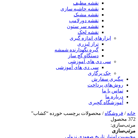
نقشه مطیف
نقشه حاشیه سازی
نقشه مشبک
نقشه دورلامپ
نقشه سر ستون
نقشه لچک
ابزارهای اندازه گیری
تراز لیزری
گیره نگهدارنده شمشه
دستگاه گچ ساز
سی دی های آموزشی
سی دی های آموزشی
جک پرگاری
پیگیری سفارش
روش‌های پرداخت
تماس با ما
درباره ما
آموزشگاه گچبری
خانه
/
فروشگاه
/ محصولات برچسب خورده “کشاب”
372 محصول
مرتب‌سازی:
مرتب‌سازی
محبوبیت
امتیاز
تاریخ
صعودی
نزولی