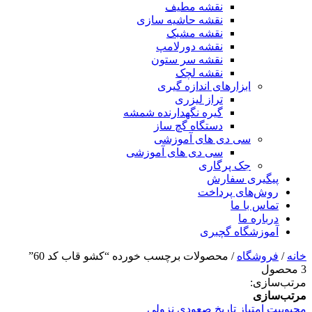
نقشه مطیف
نقشه حاشیه سازی
نقشه مشبک
نقشه دورلامپ
نقشه سر ستون
نقشه لچک
ابزارهای اندازه گیری
تراز لیزری
گیره نگهدارنده شمشه
دستگاه گچ ساز
سی دی های آموزشی
سی دی های آموزشی
جک پرگاری
پیگیری سفارش
روش‌های پرداخت
تماس با ما
درباره ما
آموزشگاه گچبری
خانه
/
فروشگاه
/ محصولات برچسب خورده “کشو قاب کد 60”
3 محصول
مرتب‌سازی:
مرتب‌سازی
محبوبیت
امتیاز
تاریخ
صعودی
نزولی