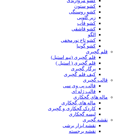
کشو مرواریدی
کشو ستون
کشو روسنگی
زیر گلویی
کشو قاب
کشو قاشقی
الگو
کشو تاج نورمخفی
کشو گونیا
قلم گچبری
قلم گچبری (نیم استیل)
قلم گچبری ( استیل )
پرگار گچبری
کیف قلم گچبری
قالب گچبری
قالب پی وی سی
قالب ژله ای
ماله های گچکاری
ماله های گچکاری
کاردک گچکاری و گچبری
لیسه گچکاری
نقشه گچبری
نقشه ابزار برشی
نقشه برجسته