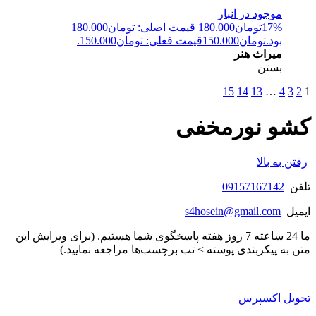
موجود در انبار
17%
تومان
180.000
قیمت اصلی: تومان180.000
بود.
تومان
150.000
قیمت فعلی: تومان150.000.
میراث هنر
بستن
15
14
13
…
4
3
2
1
کشو نورمخفی
رفتن به بالا
تلفن
09157167142
ایمیل
s4hosein@gmail.com
ما 24 ساعته 7 روز هفته پاسخگوی شما هستیم. (برای ویرایش این
متن به پیکربندی پوسته > تب برچسب‌ها مراجعه نمایید.)
تحویل اکسپرس