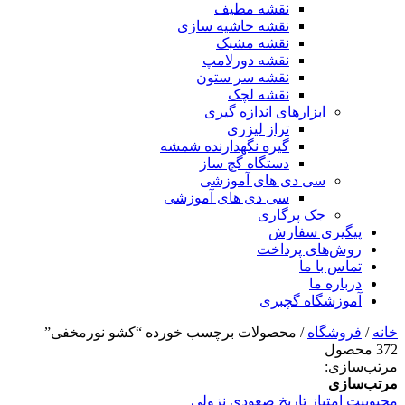
نقشه مطیف
نقشه حاشیه سازی
نقشه مشبک
نقشه دورلامپ
نقشه سر ستون
نقشه لچک
ابزارهای اندازه گیری
تراز لیزری
گیره نگهدارنده شمشه
دستگاه گچ ساز
سی دی های آموزشی
سی دی های آموزشی
جک پرگاری
پیگیری سفارش
روش‌های پرداخت
تماس با ما
درباره ما
آموزشگاه گچبری
خانه
/
فروشگاه
/ محصولات برچسب خورده “کشو نورمخفی”
372 محصول
مرتب‌سازی:
مرتب‌سازی
محبوبیت
امتیاز
تاریخ
صعودی
نزولی