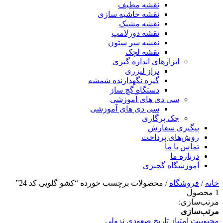
نقشه مطیف
نقشه حاشیه سازی
نقشه مشبک
نقشه دورلامپ
نقشه سر ستون
نقشه لچک
ابزارهای اندازه گیری
تراز لیزری
گیره نگهدارنده شمشه
دستگاه گچ ساز
سی دی های آموزشی
سی دی های آموزشی
جک پرگاری
پیگیری سفارش
روش‌های پرداخت
تماس با ما
درباره ما
آموزشگاه گچبری
خانه
/
فروشگاه
/ محصولات برچسب خورده “کشو گلویی کد 24”
1 محصول
مرتب‌سازی:
مرتب‌سازی
محبوبیت
امتیاز
تاریخ
صعودی
نزولی