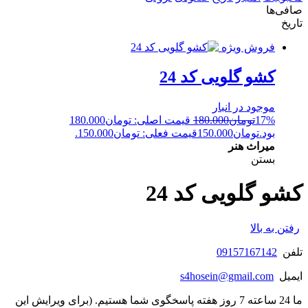
صافی‌ها
تاریخ
فروش ویژه
کشو گلویی کد 24
موجود در انبار
17%
تومان
180.000
قیمت اصلی: تومان180.000
بود.
تومان
150.000
قیمت فعلی: تومان150.000.
میراث هنر
بستن
کشو گلویی کد 24
رفتن به بالا
تلفن
09157167142
ایمیل
s4hosein@gmail.com
ما 24 ساعته 7 روز هفته پاسخگوی شما هستیم. (برای ویرایش این