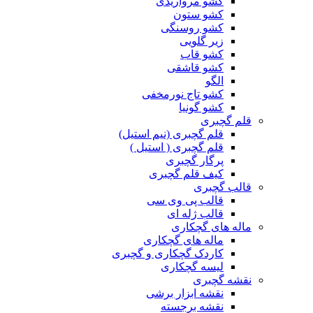
کشو مرواریدی
کشو ستون
کشو روسنگی
زیر گلویی
کشو قاب
کشو قاشقی
الگو
کشو تاج نورمخفی
کشو گونیا
قلم گچبری
قلم گچبری (نیم استیل)
قلم گچبری ( استیل )
پرگار گچبری
کیف قلم گچبری
قالب گچبری
قالب پی وی سی
قالب ژله ای
ماله های گچکاری
ماله های گچکاری
کاردک گچکاری و گچبری
لیسه گچکاری
نقشه گچبری
نقشه ابزار برشی
نقشه برجسته