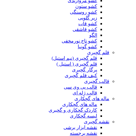
کشو مرواریدی
کشو ستون
کشو روسنگی
زیر گلویی
کشو قاب
کشو قاشقی
الگو
کشو تاج نورمخفی
کشو گونیا
قلم گچبری
قلم گچبری (نیم استیل)
قلم گچبری ( استیل )
پرگار گچبری
کیف قلم گچبری
قالب گچبری
قالب پی وی سی
قالب ژله ای
ماله های گچکاری
ماله های گچکاری
کاردک گچکاری و گچبری
لیسه گچکاری
نقشه گچبری
نقشه ابزار برشی
نقشه برجسته