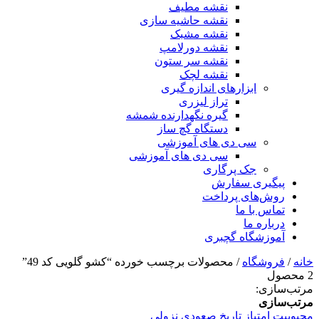
نقشه مطیف
نقشه حاشیه سازی
نقشه مشبک
نقشه دورلامپ
نقشه سر ستون
نقشه لچک
ابزارهای اندازه گیری
تراز لیزری
گیره نگهدارنده شمشه
دستگاه گچ ساز
سی دی های آموزشی
سی دی های آموزشی
جک پرگاری
پیگیری سفارش
روش‌های پرداخت
تماس با ما
درباره ما
آموزشگاه گچبری
خانه
/
فروشگاه
/ محصولات برچسب خورده “کشو گلویی کد 49”
2 محصول
مرتب‌سازی:
مرتب‌سازی
محبوبیت
امتیاز
تاریخ
صعودی
نزولی