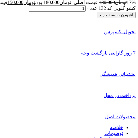
17%
تومان
180.000
قیمت اصلی: تومان180.000 بود.
تومان
150.000
قیمت 
کشو گلویی کد 132 عدد
-
+
افزودن به سبد خرید
تحویل اکسپرس
7 روز گارانتی بازگشت وجه
پشتیبانی همیشگی
پرداخت در محل
محصولات اصل
خلاصه
توضیحات