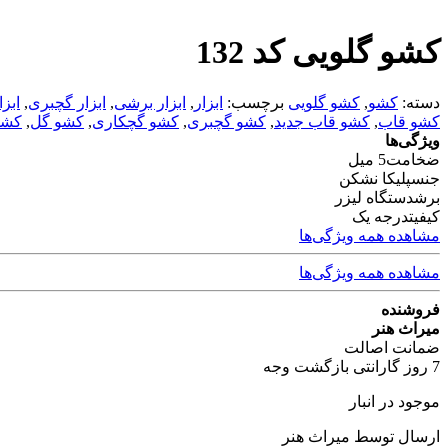
کشو گلویی کد 132
دسته:
کشو
,
کشو گلویی
برچسب:
ابزار
,
ابزار برشی
,
ابزار گچبری
,
ابز
کشو قاب
,
کشو قاب جدید
,
کشو گچبری
,
کشو گچکاری
,
کشو گل
,
کشو
ویژگی‌ها
ضخامت
5 میل
جنس
پلیکا نشکن
برش
دستگاه لیزر
کیفیت
درجه یک
مشاهده همه ویژگی‌ها
مشاهده همه ویژگی‌ها
فروشنده
میراث هنر
ضمانت اصالت
7 روز گارانتی بازگشت وجه
موجود در انبار
ارسال توسط میراث هنر