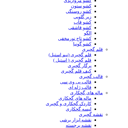
کشو مرواریدی
کشو ستون
کشو روسنگی
زیر گلویی
کشو قاب
کشو قاشقی
الگو
کشو تاج نورمخفی
کشو گونیا
قلم گچبری
قلم گچبری (نیم استیل)
قلم گچبری ( استیل )
پرگار گچبری
کیف قلم گچبری
قالب گچبری
قالب پی وی سی
قالب ژله ای
ماله های گچکاری
ماله های گچکاری
کاردک گچکاری و گچبری
لیسه گچکاری
نقشه گچبری
نقشه ابزار برشی
نقشه برجسته