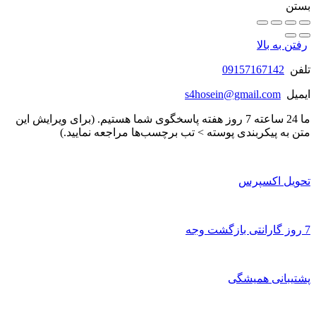
بستن
رفتن به بالا
تلفن
09157167142
ایمیل
s4hosein@gmail.com
ما 24 ساعته 7 روز هفته پاسخگوی شما هستیم. (برای ویرایش این
متن به پیکربندی پوسته > تب برچسب‌ها مراجعه نمایید.)
تحویل اکسپرس
7 روز گارانتی بازگشت وجه
پشتیبانی همیشگی