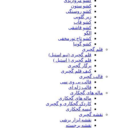
کشو مرواریدی
کشو ستون
کشو روسنگی
زیر گلویی
کشو قاب
کشو قاشقی
الگو
کشو تاج نورمخفی
کشو گونیا
قلم گچبری
قلم گچبری (نیم استیل)
قلم گچبری ( استیل )
پرگار گچبری
کیف قلم گچبری
قالب گچبری
قالب پی وی سی
قالب ژله ای
ماله های گچکاری
ماله های گچکاری
کاردک گچکاری و گچبری
لیسه گچکاری
نقشه گچبری
نقشه ابزار برشی
نقشه برجسته