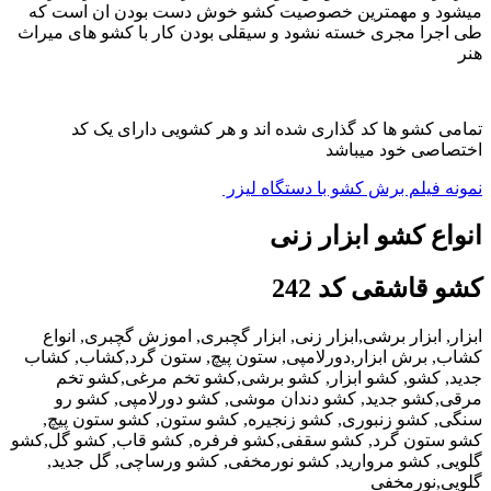
میشود و مهمترین خصوصیت کشو خوش دست بودن ان است که
طی اجرا مجری خسته نشود و سیقلی بودن کار با کشو های میراث
هنر
تمامی کشو ها کد گذاری شده اند و هر کشویی دارای یک کد
اختصاصی خود میباشد
نمونه فیلم برش کشو با دستگاه لیزر
انواع کشو ابزار زنی
کشو قاشقی کد 242
ابزار, ابزار برشی,ابزار زنی, ابزار گچبری, اموزش گچبری, انواع
کشاب, برش ابزار,دورلامپی, ستون پیچ, ستون گرد,کشاب, کشاب
جدید, کشو, کشو ابزار, کشو برشی,کشو تخم مرغی,کشو تخم
مرقی,کشو جدید, کشو دندان موشی, کشو دورلامپی, کشو رو
سنگی, کشو زنبوری, کشو زنجیره, کشو ستون, کشو ستون پیچ,
کشو ستون گرد, کشو سقفی,کشو فرفره, کشو قاب, کشو گل,کشو
گلویی, کشو مروارید, کشو نورمخفی, کشو ورساچی, گل جدید,
گلویی,نورمخفی