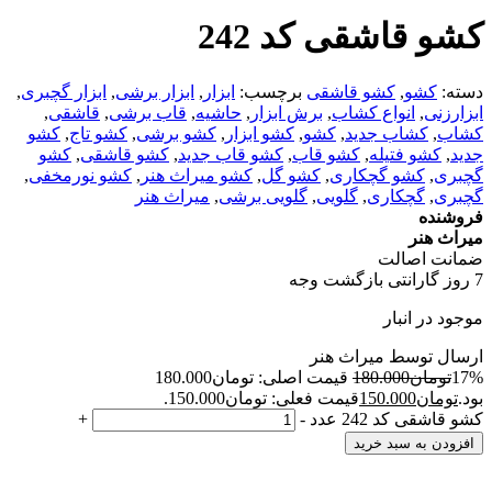
کشو قاشقی کد 242
دسته:
کشو
,
کشو قاشقی
برچسب:
ابزار
,
ابزار برشی
,
ابزار گچبری
,
ابزارزنی
,
انواع کشاب
,
برش ابزار
,
حاشیه
,
قاب برشی
,
قاشقی
,
کشاب
,
کشاب جدید
,
کشو
,
کشو ابزار
,
کشو برشی
,
کشو تاج
,
کشو
جدید
,
کشو فتیله
,
کشو قاب
,
کشو قاب جدید
,
کشو قاشقی
,
کشو
گچبری
,
کشو گچکاری
,
کشو گل
,
کشو میراث هنر
,
کشو نورمخفی
,
گچبری
,
گچکاری
,
گلویی
,
گلویی برشی
,
میراث هنر
فروشنده
میراث هنر
ضمانت اصالت
7 روز گارانتی بازگشت وجه
موجود در انبار
ارسال توسط میراث هنر
17%
تومان
180.000
قیمت اصلی: تومان180.000
بود.
تومان
150.000
قیمت فعلی: تومان150.000.
کشو قاشقی کد 242 عدد
-
+
افزودن به سبد خرید