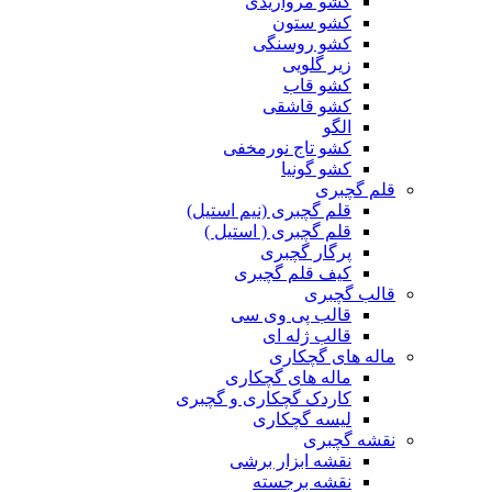
کشو مرواریدی
کشو ستون
کشو روسنگی
زیر گلویی
کشو قاب
کشو قاشقی
الگو
کشو تاج نورمخفی
کشو گونیا
قلم گچبری
قلم گچبری (نیم استیل)
قلم گچبری ( استیل )
پرگار گچبری
کیف قلم گچبری
قالب گچبری
قالب پی وی سی
قالب ژله ای
ماله های گچکاری
ماله های گچکاری
کاردک گچکاری و گچبری
لیسه گچکاری
نقشه گچبری
نقشه ابزار برشی
نقشه برجسته