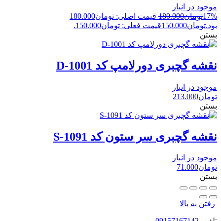
موجود در انبار
17%
تومان
180.000
قیمت اصلی: تومان180.000
بود.
تومان
150.000
قیمت فعلی: تومان150.000.
بستن
نقشه گچبری دورلامپ کد D-1001
موجود در انبار
تومان
213.000
بستن
نقشه گچبری سر ستون کد S-1091
موجود در انبار
تومان
71.000
بستن
رفتن به بالا
تلفن
09157167142