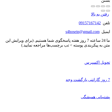
بستن
رفتن به بالا
تلفن
09157167142
ایمیل
s4hosein@gmail.com
ما 24 ساعته 7 روز هفته پاسخگوی شما هستیم. (برای ویرایش این
متن به پیکربندی پوسته > تب برچسب‌ها مراجعه نمایید.)
تحویل اکسپرس
7 روز گارانتی بازگشت وجه
پشتیبانی همیشگی