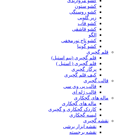
کشو مرواریدی
کشو ستون
کشو روسنگی
زیر گلویی
کشو قاب
کشو قاشقی
الگو
کشو تاج نورمخفی
کشو گونیا
قلم گچبری
قلم گچبری (نیم استیل)
قلم گچبری ( استیل )
پرگار گچبری
کیف قلم گچبری
قالب گچبری
قالب پی وی سی
قالب ژله ای
ماله های گچکاری
ماله های گچکاری
کاردک گچکاری و گچبری
لیسه گچکاری
نقشه گچبری
نقشه ابزار برشی
نقشه برجسته