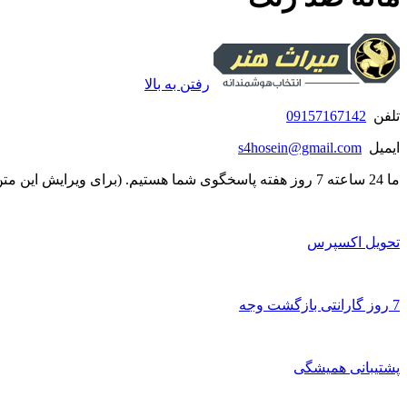
رفتن به بالا
تلفن
09157167142
ایمیل
s4hosein@gmail.com
ما 24 ساعته 7 روز هفته پاسخگوی شما هستیم. (برای ویرایش این متن به پیکربندی پوسته > تب برچسب‌ها مراجعه نمایید.)
تحویل اکسپرس
7 روز گارانتی بازگشت وجه
پشتیبانی همیشگی