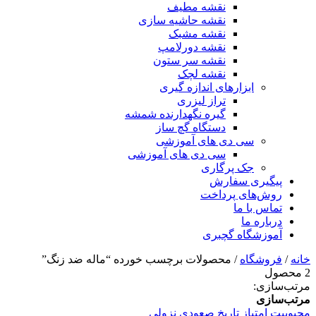
نقشه مطیف
نقشه حاشیه سازی
نقشه مشبک
نقشه دورلامپ
نقشه سر ستون
نقشه لچک
ابزارهای اندازه گیری
تراز لیزری
گیره نگهدارنده شمشه
دستگاه گچ ساز
سی دی های آموزشی
سی دی های آموزشی
جک پرگاری
پیگیری سفارش
روش‌های پرداخت
تماس با ما
درباره ما
آموزشگاه گچبری
خانه
/
فروشگاه
/ محصولات برچسب خورده “ماله ضد زنگ”
2 محصول
مرتب‌سازی:
مرتب‌سازی
محبوبیت
امتیاز
تاریخ
صعودی
نزولی