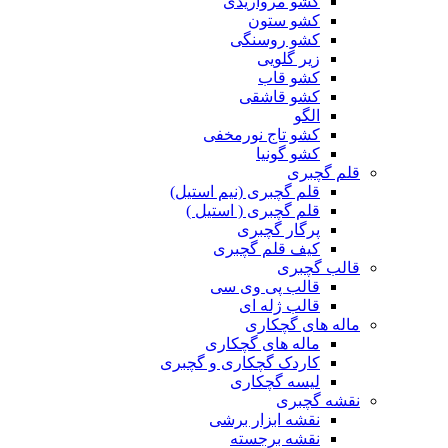
کشو مرواریدی
کشو ستون
کشو روسنگی
زیر گلویی
کشو قاب
کشو قاشقی
الگو
کشو تاج نورمخفی
کشو گونیا
قلم گچبری
قلم گچبری (نیم استیل)
قلم گچبری ( استیل )
پرگار گچبری
کیف قلم گچبری
قالب گچبری
قالب پی وی سی
قالب ژله ای
ماله های گچکاری
ماله های گچکاری
کاردک گچکاری و گچبری
لیسه گچکاری
نقشه گچبری
نقشه ابزار برشی
نقشه برجسته