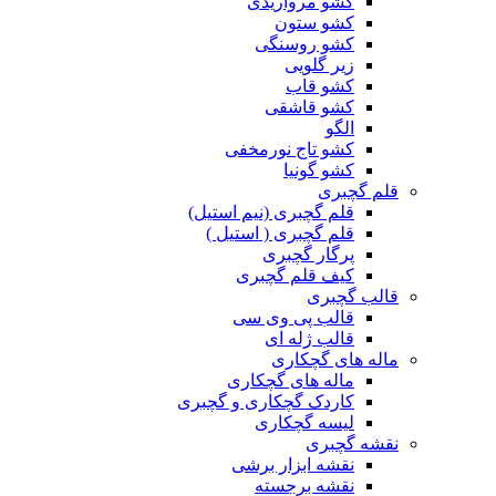
کشو مرواریدی
کشو ستون
کشو روسنگی
زیر گلویی
کشو قاب
کشو قاشقی
الگو
کشو تاج نورمخفی
کشو گونیا
قلم گچبری
قلم گچبری (نیم استیل)
قلم گچبری ( استیل )
پرگار گچبری
کیف قلم گچبری
قالب گچبری
قالب پی وی سی
قالب ژله ای
ماله های گچکاری
ماله های گچکاری
کاردک گچکاری و گچبری
لیسه گچکاری
نقشه گچبری
نقشه ابزار برشی
نقشه برجسته