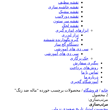
نقشه مطیف
نقشه حاشیه سازی
نقشه مشبک
نقشه دورلامپ
نقشه سر ستون
نقشه لچک
ابزارهای اندازه گیری
تراز لیزری
گیره نگهدارنده شمشه
دستگاه گچ ساز
سی دی های آموزشی
سی دی های آموزشی
جک پرگاری
پیگیری سفارش
روش‌های پرداخت
تماس با ما
درباره ما
آموزشگاه گچبری
خانه
/
فروشگاه
/ محصولات برچسب خورده “ماله ضد زنگ”
2 محصول
مرتب‌سازی:
مرتب‌سازی
محبوبیت
امتیاز
تاریخ
صعودی
نزولی