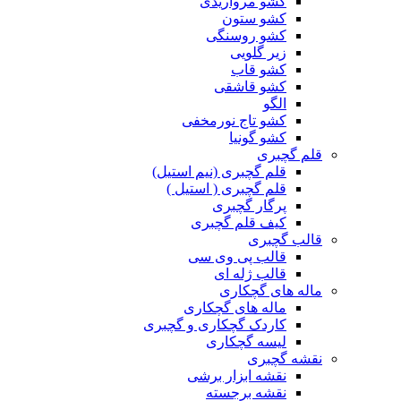
کشو مرواریدی
کشو ستون
کشو روسنگی
زیر گلویی
کشو قاب
کشو قاشقی
الگو
کشو تاج نورمخفی
کشو گونیا
قلم گچبری
قلم گچبری (نیم استیل)
قلم گچبری ( استیل )
پرگار گچبری
کیف قلم گچبری
قالب گچبری
قالب پی وی سی
قالب ژله ای
ماله های گچکاری
ماله های گچکاری
کاردک گچکاری و گچبری
لیسه گچکاری
نقشه گچبری
نقشه ابزار برشی
نقشه برجسته