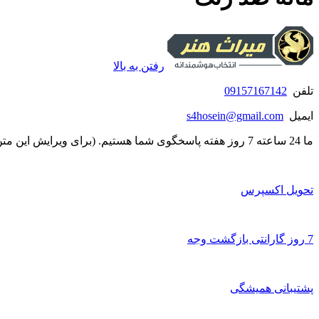
رفتن به بالا
تلفن
09157167142
ایمیل
s4hosein@gmail.com
ما 24 ساعته 7 روز هفته پاسخگوی شما هستیم. (برای ویرایش این متن به پیکربندی پوسته > تب برچسب‌ها مراجعه نمایید.)
تحویل اکسپرس
7 روز گارانتی بازگشت وجه
پشتیبانی همیشگی