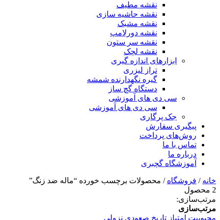
نقشه مطیف
نقشه حاشیه سازی
نقشه مشبک
نقشه دورلامپ
نقشه سر ستون
نقشه لچک
ابزارهای اندازه گیری
تراز لیزری
گیره نگهدارنده شمشه
دستگاه گچ ساز
سی دی های آموزشی
سی دی های آموزشی
جک پرگاری
پیگیری سفارش
روش‌های پرداخت
تماس با ما
درباره ما
آموزشگاه گچبری
خانه
/
فروشگاه
/ محصولات برچسب خورده “ماله ضد زنگ”
2 محصول
مرتب‌سازی:
مرتب‌سازی
محبوبیت
امتیاز
تاریخ
صعودی
نزولی