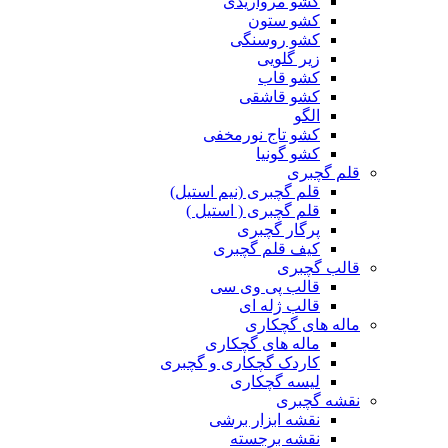
کشو مرواریدی
کشو ستون
کشو روسنگی
زیر گلویی
کشو قاب
کشو قاشقی
الگو
کشو تاج نورمخفی
کشو گونیا
قلم گچبری
قلم گچبری (نیم استیل)
قلم گچبری ( استیل )
پرگار گچبری
کیف قلم گچبری
قالب گچبری
قالب پی وی سی
قالب ژله ای
ماله های گچکاری
ماله های گچکاری
کاردک گچکاری و گچبری
لیسه گچکاری
نقشه گچبری
نقشه ابزار برشی
نقشه برجسته