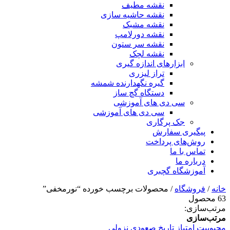
نقشه مطیف
نقشه حاشیه سازی
نقشه مشبک
نقشه دورلامپ
نقشه سر ستون
نقشه لچک
ابزارهای اندازه گیری
تراز لیزری
گیره نگهدارنده شمشه
دستگاه گچ ساز
سی دی های آموزشی
سی دی های آموزشی
جک پرگاری
پیگیری سفارش
روش‌های پرداخت
تماس با ما
درباره ما
آموزشگاه گچبری
خانه
/
فروشگاه
/ محصولات برچسب خورده “نورمخفی”
63 محصول
مرتب‌سازی:
مرتب‌سازی
محبوبیت
امتیاز
تاریخ
صعودی
نزولی