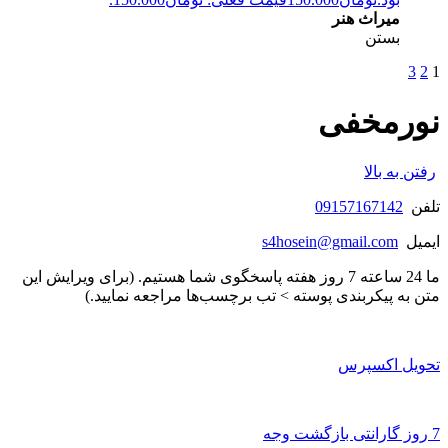
میراث هنر
بستن
3
2
1
نورمخفی
رفتن به بالا
تلفن
09157167142
ایمیل
s4hosein@gmail.com
ما 24 ساعته 7 روز هفته پاسخگوی شما هستیم. (برای ویرایش این
متن به پیکربندی پوسته > تب برچسب‌ها مراجعه نمایید.)
تحویل اکسپرس
7 روز گارانتی بازگشت وجه