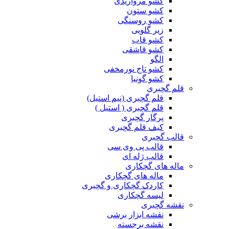
کشو مرواریدی
کشو ستون
کشو روسنگی
زیر گلویی
کشو قاب
کشو قاشقی
الگو
کشو تاج نورمخفی
کشو گونیا
قلم گچبری
قلم گچبری (نیم استیل)
قلم گچبری ( استیل )
پرگار گچبری
کیف قلم گچبری
قالب گچبری
قالب پی وی سی
قالب ژله ای
ماله های گچکاری
ماله های گچکاری
کاردک گچکاری و گچبری
لیسه گچکاری
نقشه گچبری
نقشه ابزار برشی
نقشه برجسته