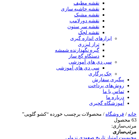
نقشه مطیف
نقشه حاشیه سازی
نقشه مشبک
نقشه دورلامپ
نقشه سر ستون
نقشه لچک
ابزارهای اندازه گیری
تراز لیزری
گیره نگهدارنده شمشه
دستگاه گچ ساز
سی دی های آموزشی
سی دی های آموزشی
جک پرگاری
پیگیری سفارش
روش‌های پرداخت
تماس با ما
درباره ما
آموزشگاه گچبری
خانه
/
فروشگاه
/ محصولات برچسب خورده “کشو گلویی”
63 محصول
مرتب‌سازی:
مرتب‌سازی
محبوبیت
امتیاز
تاریخ
صعودی
نزولی