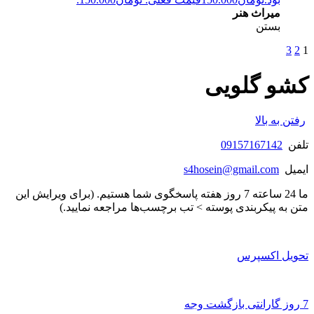
میراث هنر
بستن
3
2
1
کشو گلویی
رفتن به بالا
تلفن
09157167142
ایمیل
s4hosein@gmail.com
ما 24 ساعته 7 روز هفته پاسخگوی شما هستیم. (برای ویرایش این
متن به پیکربندی پوسته > تب برچسب‌ها مراجعه نمایید.)
تحویل اکسپرس
7 روز گارانتی بازگشت وجه