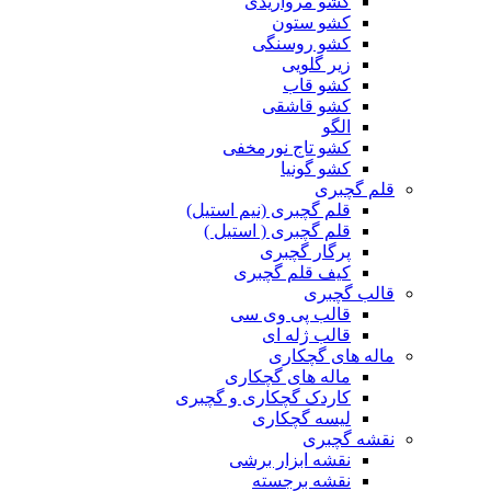
کشو مرواریدی
کشو ستون
کشو روسنگی
زیر گلویی
کشو قاب
کشو قاشقی
الگو
کشو تاج نورمخفی
کشو گونیا
قلم گچبری
قلم گچبری (نیم استیل)
قلم گچبری ( استیل )
پرگار گچبری
کیف قلم گچبری
قالب گچبری
قالب پی وی سی
قالب ژله ای
ماله های گچکاری
ماله های گچکاری
کاردک گچکاری و گچبری
لیسه گچکاری
نقشه گچبری
نقشه ابزار برشی
نقشه برجسته