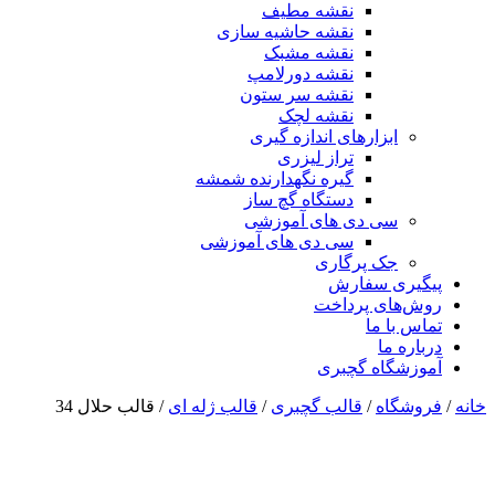
نقشه مطیف
نقشه حاشیه سازی
نقشه مشبک
نقشه دورلامپ
نقشه سر ستون
نقشه لچک
ابزارهای اندازه گیری
تراز لیزری
گیره نگهدارنده شمشه
دستگاه گچ ساز
سی دی های آموزشی
سی دی های آموزشی
جک پرگاری
پیگیری سفارش
روش‌های پرداخت
تماس با ما
درباره ما
آموزشگاه گچبری
خانه
/
فروشگاه
/
قالب گچبری
/
قالب ژله ای
/ قالب حلال 34