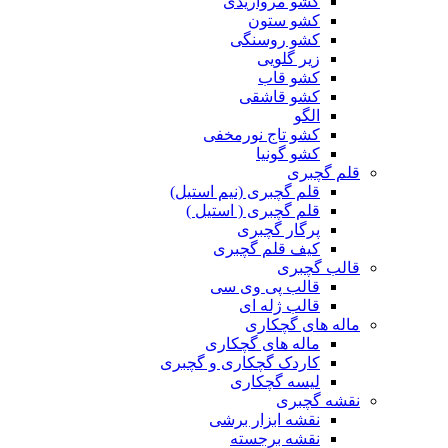
کشو مرواریدی
کشو ستون
کشو روسنگی
زیر گلویی
کشو قاب
کشو قاشقی
الگو
کشو تاج نورمخفی
کشو گونیا
قلم گچبری
قلم گچبری (نیم استیل)
قلم گچبری ( استیل )
پرگار گچبری
کیف قلم گچبری
قالب گچبری
قالب پی وی سی
قالب ژله ای
ماله های گچکاری
ماله های گچکاری
کاردک گچکاری و گچبری
لیسه گچکاری
نقشه گچبری
نقشه ابزار برشی
نقشه برجسته