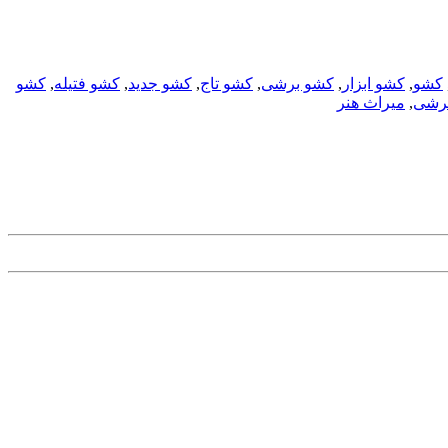
کشو
,
کشو ابزار
,
کشو برشی
,
کشو تاج
,
کشو جدید
,
کشو فتیله
,
کشو
برشی
,
میراث هنر