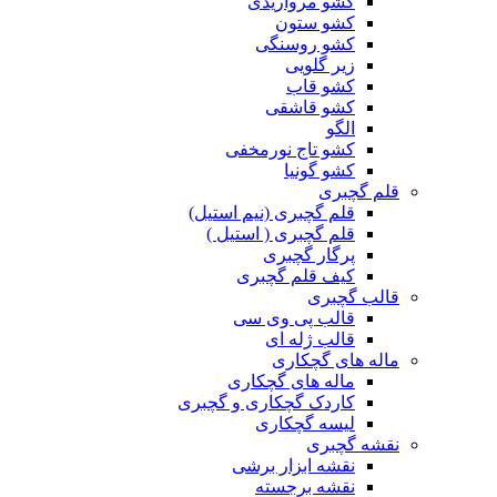
کشو مرواریدی
کشو ستون
کشو روسنگی
زیر گلویی
کشو قاب
کشو قاشقی
الگو
کشو تاج نورمخفی
کشو گونیا
قلم گچبری
قلم گچبری (نیم استیل)
قلم گچبری ( استیل )
پرگار گچبری
کیف قلم گچبری
قالب گچبری
قالب پی وی سی
قالب ژله ای
ماله های گچکاری
ماله های گچکاری
کاردک گچکاری و گچبری
لیسه گچکاری
نقشه گچبری
نقشه ابزار برشی
نقشه برجسته