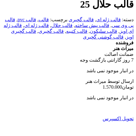
قالب حلال 25
دسته:
قالب ژله ای
,
قالب گچبری
برچسب:
قالب
,
قالب pvc
,
قالب
پی وی سی
,
قالب پیش ساخته
,
قالب حلال
,
قالب ژله ای
,
قالب ژله
ای اویز
,
قالب سلیکون
,
قالب کتیبه
,
قالب گچبری
,
قالب گچبری
اویز
,
قالب گوشتی گچبری
فروشنده
میراث هنر
ضمانت اصالت
7 روز گارانتی بازگشت وجه
در انبار موجود نمی باشد
ارسال توسط میراث هنر
تومان
1.570.000
در انبار موجود نمی باشد
تحویل اکسپرس