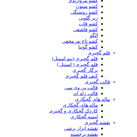
کشو مرواریدی
کشو ستون
کشو روسنگی
زیر گلویی
کشو قاب
کشو قاشقی
الگو
کشو تاج نورمخفی
کشو گونیا
قلم گچبری
قلم گچبری (نیم استیل)
قلم گچبری ( استیل )
پرگار گچبری
کیف قلم گچبری
قالب گچبری
قالب پی وی سی
قالب ژله ای
ماله های گچکاری
ماله های گچکاری
کاردک گچکاری و گچبری
لیسه گچکاری
نقشه گچبری
نقشه ابزار برشی
نقشه برجسته