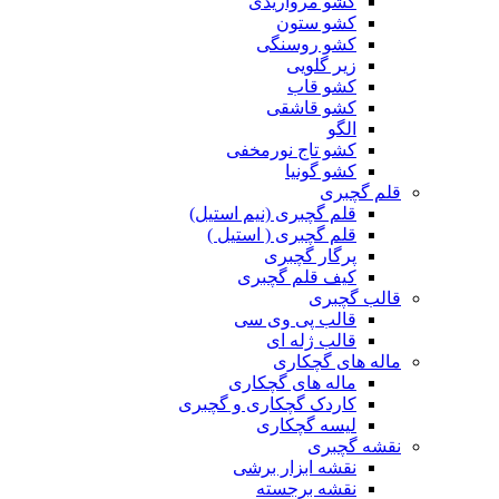
کشو مرواریدی
کشو ستون
کشو روسنگی
زیر گلویی
کشو قاب
کشو قاشقی
الگو
کشو تاج نورمخفی
کشو گونیا
قلم گچبری
قلم گچبری (نیم استیل)
قلم گچبری ( استیل )
پرگار گچبری
کیف قلم گچبری
قالب گچبری
قالب پی وی سی
قالب ژله ای
ماله های گچکاری
ماله های گچکاری
کاردک گچکاری و گچبری
لیسه گچکاری
نقشه گچبری
نقشه ابزار برشی
نقشه برجسته