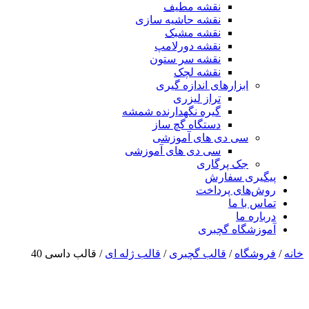
نقشه مطیف
نقشه حاشیه سازی
نقشه مشبک
نقشه دورلامپ
نقشه سر ستون
نقشه لچک
ابزارهای اندازه گیری
تراز لیزری
گیره نگهدارنده شمشه
دستگاه گچ ساز
سی دی های آموزشی
سی دی های آموزشی
جک پرگاری
پیگیری سفارش
روش‌های پرداخت
تماس با ما
درباره ما
آموزشگاه گچبری
خانه
/
فروشگاه
/
قالب گچبری
/
قالب ژله ای
/ قالب داسی 40