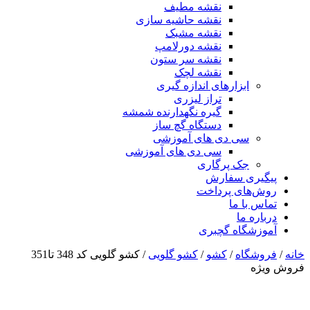
نقشه مطیف
نقشه حاشیه سازی
نقشه مشبک
نقشه دورلامپ
نقشه سر ستون
نقشه لچک
ابزارهای اندازه گیری
تراز لیزری
گیره نگهدارنده شمشه
دستگاه گچ ساز
سی دی های آموزشی
سی دی های آموزشی
جک پرگاری
پیگیری سفارش
روش‌های پرداخت
تماس با ما
درباره ما
آموزشگاه گچبری
خانه
/
فروشگاه
/
کشو
/
کشو گلویی
/ کشو گلویی کد 348 تا351
فروش ویژه