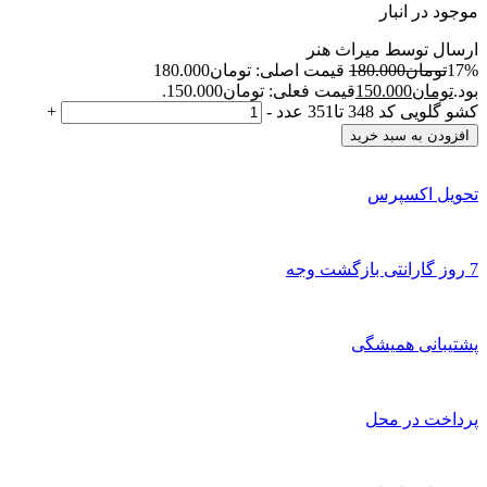
موجود در انبار
ارسال توسط میراث هنر
17%
تومان
180.000
قیمت اصلی: تومان180.000
بود.
تومان
150.000
قیمت فعلی: تومان150.000.
کشو گلویی کد 348 تا351 عدد
-
+
افزودن به سبد خرید
تحویل اکسپرس
7 روز گارانتی بازگشت وجه
پشتیبانی همیشگی
پرداخت در محل