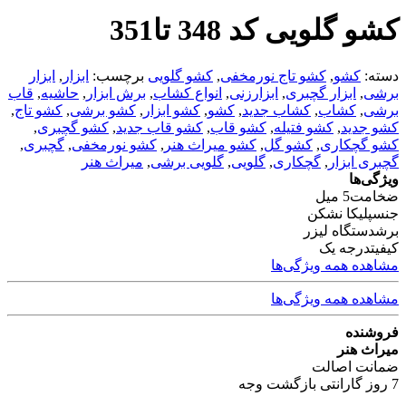
کشو گلویی کد 348 تا351
دسته:
کشو
,
کشو تاج نورمخفی
,
کشو گلویی
برچسب:
ابزار
,
ابزار
برشی
,
ابزار گچبری
,
ابزارزنی
,
انواع کشاب
,
برش ابزار
,
حاشیه
,
قاب
برشی
,
کشاب
,
کشاب جدید
,
کشو
,
کشو ابزار
,
کشو برشی
,
کشو تاج
,
کشو جدید
,
کشو فتیله
,
کشو قاب
,
کشو قاب جدید
,
کشو گچبری
,
کشو گچکاری
,
کشو گل
,
کشو میراث هنر
,
کشو نورمخفی
,
گچبری
,
گچبری ابزار
,
گچکاری
,
گلویی
,
گلویی برشی
,
میراث هنر
ویژگی‌ها
ضخامت
5 میل
جنس
پلیکا نشکن
برش
دستگاه لیزر
کیفیت
درجه یک
مشاهده همه ویژگی‌ها
مشاهده همه ویژگی‌ها
فروشنده
میراث هنر
ضمانت اصالت
7 روز گارانتی بازگشت وجه