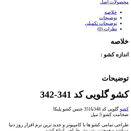
محصولات اصل
خلاصه
توضیحات
توضیحات تکمیلی
نظرات (0)
خلاصه
اندازه کشو :
توضیحات
کشو گلویی کد 341-342
کشو
گلویی کد 348تا351 جنس کشو پلیکا
ضخامت کشو 5 میل
طراحی تمامی کشو ها با کامپیوتر و جدید ترین نرم افزار روز دنیا
میباشد و همچنین پذیریش طراحی انواع کشو