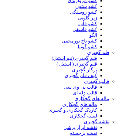
کشو مرواریدی
کشو ستون
کشو روسنگی
زیر گلویی
کشو قاب
کشو قاشقی
الگو
کشو تاج نورمخفی
کشو گونیا
قلم گچبری
قلم گچبری (نیم استیل)
قلم گچبری ( استیل )
پرگار گچبری
کیف قلم گچبری
قالب گچبری
قالب پی وی سی
قالب ژله ای
ماله های گچکاری
ماله های گچکاری
کاردک گچکاری و گچبری
لیسه گچکاری
نقشه گچبری
نقشه ابزار برشی
نقشه برجسته