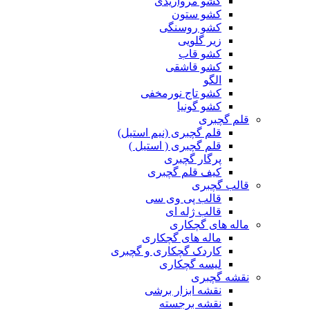
کشو مرواریدی
کشو ستون
کشو روسنگی
زیر گلویی
کشو قاب
کشو قاشقی
الگو
کشو تاج نورمخفی
کشو گونیا
قلم گچبری
قلم گچبری (نیم استیل)
قلم گچبری ( استیل )
پرگار گچبری
کیف قلم گچبری
قالب گچبری
قالب پی وی سی
قالب ژله ای
ماله های گچکاری
ماله های گچکاری
کاردک گچکاری و گچبری
لیسه گچکاری
نقشه گچبری
نقشه ابزار برشی
نقشه برجسته