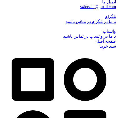
ایمیل ما
s4hosein@gmail.com
تلگرام
با ما در تلگرام در تماس باشید
واتساپ
با ما در واتساپ در تماس باشید
صفحه اصلی
سبد خرید