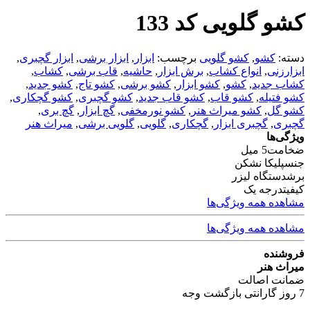
کشو گلویی کد 133
دسته:
کشو
,
کشو گلویی
برچسب:
ابزار
,
ابزار برشی
,
ابزار گچبری
,
ابزارزنی
,
انواع کشاب
,
برش ابزار
,
حاشیه
,
قاب برشی
,
کشاب
,
کشاب جدید
,
کشو
,
کشو ابزار
,
کشو برشی
,
کشو تاج
,
کشو جدید
,
کشو فتیله
,
کشو قاب
,
کشو قاب جدید
,
کشو گچبری
,
کشو گچکاری
,
کشو گل
,
کشو میراث هنر
,
کشو نورمخفی
,
گچ ابزار
,
گچ بری
,
گچبری
,
گچبری ابزار
,
گچکاری
,
گلویی
,
گلویی برشی
,
میراث هنر
ویژگی‌ها
ضخامت
5 میل
جنس
پلیکا نشکن
برش
دستگاه لیزر
کیفیت
درجه یک
مشاهده همه ویژگی‌ها
مشاهده همه ویژگی‌ها
فروشنده
میراث هنر
ضمانت اصالت
7 روز گارانتی بازگشت وجه