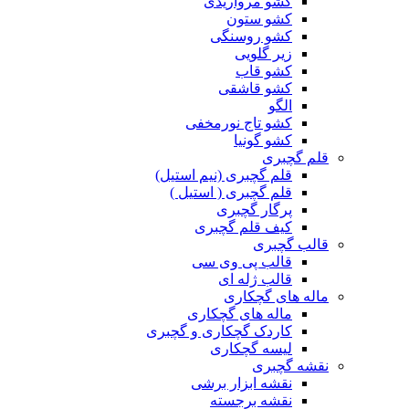
کشو مرواریدی
کشو ستون
کشو روسنگی
زیر گلویی
کشو قاب
کشو قاشقی
الگو
کشو تاج نورمخفی
کشو گونیا
قلم گچبری
قلم گچبری (نیم استیل)
قلم گچبری ( استیل )
پرگار گچبری
کیف قلم گچبری
قالب گچبری
قالب پی وی سی
قالب ژله ای
ماله های گچکاری
ماله های گچکاری
کاردک گچکاری و گچبری
لیسه گچکاری
نقشه گچبری
نقشه ابزار برشی
نقشه برجسته