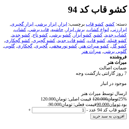
کشو قاب کد 94
دسته:
کشو
,
کشو قاب
برچسب:
ابزار
,
ابزار برشی
,
ابزار گچبری
,
ابزارزنی
,
انواع کشاب
,
برش ابزار
,
حاشیه
,
قاب برشی
,
کشاب
,
کشاب جدید
,
کشو
,
کشو ابزار
,
کشو برشی
,
کشو تاج
,
کشو جدید
,
کشو فتیله
,
کشو قاب
,
کشو قاب جدید
,
کشو گچبری
,
کشو گچکاری
,
کشو گل
,
کشو میراث هنر
,
کشو نورمخفی
,
گچبری
,
گچکاری
,
گلویی
,
گلویی برشی
,
میراث هنر
فروشنده
میراث هنر
ضمانت اصالت
7 روز گارانتی بازگشت وجه
موجود در انبار
ارسال توسط میراث هنر
25%
تومان
120.000
قیمت اصلی: تومان120.000
بود.
تومان
90.000
قیمت فعلی: تومان90.000.
کشو قاب کد 94 عدد
-
+
افزودن به سبد خرید