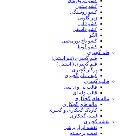
کشو مرواریدی
کشو ستون
کشو روسنگی
زیر گلویی
کشو قاب
کشو قاشقی
الگو
کشو تاج نورمخفی
کشو گونیا
قلم گچبری
قلم گچبری (نیم استیل)
قلم گچبری ( استیل )
پرگار گچبری
کیف قلم گچبری
قالب گچبری
قالب پی وی سی
قالب ژله ای
ماله های گچکاری
ماله های گچکاری
کاردک گچکاری و گچبری
لیسه گچکاری
نقشه گچبری
نقشه ابزار برشی
نقشه برجسته