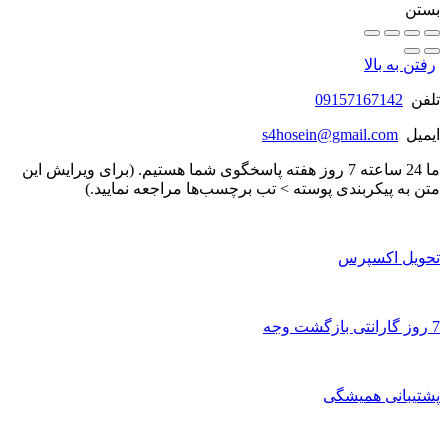
بستن
رفتن به بالا
تلفن
09157167142
ایمیل
s4hosein@gmail.com
ما 24 ساعته 7 روز هفته پاسخگوی شما هستیم. (برای ویرایش این
متن به پیکربندی پوسته > تب برچسب‌ها مراجعه نمایید.)
تحویل اکسپرس
7 روز گارانتی بازگشت وجه
پشتیبانی همیشگی