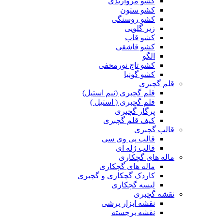
کشو مرواریدی
کشو ستون
کشو روسنگی
زیر گلویی
کشو قاب
کشو قاشقی
الگو
کشو تاج نورمخفی
کشو گونیا
قلم گچبری
قلم گچبری (نیم استیل)
قلم گچبری ( استیل )
پرگار گچبری
کیف قلم گچبری
قالب گچبری
قالب پی وی سی
قالب ژله ای
ماله های گچکاری
ماله های گچکاری
کاردک گچکاری و گچبری
لیسه گچکاری
نقشه گچبری
نقشه ابزار برشی
نقشه برجسته