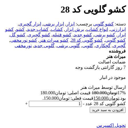
کشو گلویی کد 28
دسته:
کشو گلویی
برچسب:
ابزار
,
ابزار برشی
,
ابزار گچبری
,
ابزارزنی
,
انواع کشاب
,
برش ابزار
,
کشاب
,
کشاب جدید
,
کشو
,
کشو
ابزار
,
کشو برشی
,
کشو جدید
,
کشو فتیله
,
کشو گچبری
,
کشو گل
,
کشو گلویی
,
کشو گلویی کد 28
,
کشو میراث هنر
,
کشو نورمخفی
,
گچبری
,
گچکاری
,
گلویی
,
گلویی برشی
,
گلویی جدید
,
نورمخفی
فروشنده
میراث هنر
ضمانت اصالت
7 روز گارانتی بازگشت وجه
موجود در انبار
ارسال توسط میراث هنر
17%
تومان
180.000
قیمت اصلی: تومان180.000
بود.
تومان
150.000
قیمت فعلی: تومان150.000.
کشو گلویی کد 28 عدد
-
+
افزودن به سبد خرید
تحویل اکسپرس