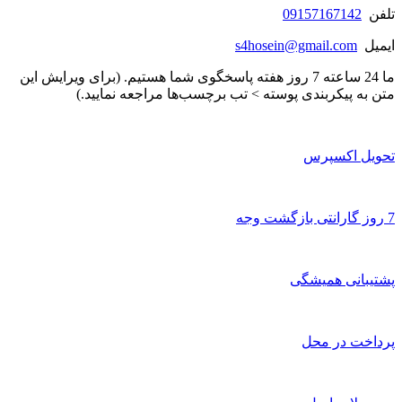
تلفن
09157167142
ایمیل
s4hosein@gmail.com
ما 24 ساعته 7 روز هفته پاسخگوی شما هستیم. (برای ویرایش این
متن به پیکربندی پوسته > تب برچسب‌ها مراجعه نمایید.)
تحویل اکسپرس
7 روز گارانتی بازگشت وجه
پشتیبانی همیشگی
پرداخت در محل