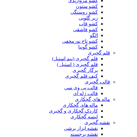
کشو مرواریدی
کشو ستون
کشو روسنگی
زیر گلویی
کشو قاب
کشو قاشقی
الگو
کشو تاج نورمخفی
کشو گونیا
قلم گچبری
قلم گچبری (نیم استیل)
قلم گچبری ( استیل )
پرگار گچبری
کیف قلم گچبری
قالب گچبری
قالب پی وی سی
قالب ژله ای
ماله های گچکاری
ماله های گچکاری
کاردک گچکاری و گچبری
لیسه گچکاری
نقشه گچبری
نقشه ابزار برشی
نقشه برجسته