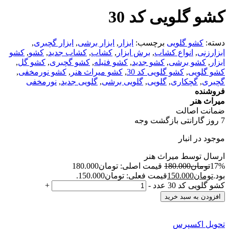
کشو گلویی کد 30
دسته:
کشو گلویی
برچسب:
ابزار
,
ابزار برشی
,
ابزار گچبری
,
ابزارزنی
,
انواع کشاب
,
برش ابزار
,
کشاب
,
کشاب جدید
,
کشو
,
کشو
ابزار
,
کشو برشی
,
کشو جدید
,
کشو فتیله
,
کشو گچبری
,
کشو گل
,
کشو گلویی
,
کشو گلویی کد 30
,
کشو میراث هنر
,
کشو نورمخفی
,
گچبری
,
گچکاری
,
گلویی
,
گلویی برشی
,
گلویی جدید
,
نورمخفی
فروشنده
میراث هنر
ضمانت اصالت
7 روز گارانتی بازگشت وجه
موجود در انبار
ارسال توسط میراث هنر
17%
تومان
180.000
قیمت اصلی: تومان180.000
بود.
تومان
150.000
قیمت فعلی: تومان150.000.
کشو گلویی کد 30 عدد
-
+
افزودن به سبد خرید
تحویل اکسپرس