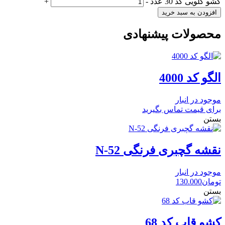
کشو گلویی کد 30 عدد
-
+
افزودن به سبد خرید
محصولات پیشنهادی
الگو کد 4000
موجود در انبار
برای قیمت تماس بگیرید
بستن
نقشه گچبری فرنگی N-52
موجود در انبار
تومان
130.000
بستن
کشو قاب کد 68