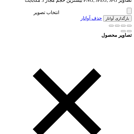
تصاویر PNG, JPEG, JPG بیشترین حجم مجاز 3 مگابایت
انتخاب تصویر
حذف آواتار
بارگذاری آواتار
تصاویر محصول