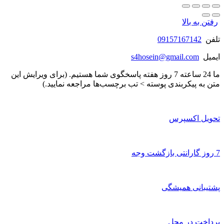
رفتن به بالا
تلفن
09157167142
ایمیل
s4hosein@gmail.com
ما 24 ساعته 7 روز هفته پاسخگوی شما هستیم. (برای ویرایش این
متن به پیکربندی پوسته > تب برچسب‌ها مراجعه نمایید.)
تحویل اکسپرس
7 روز گارانتی بازگشت وجه
پشتیبانی همیشگی
پرداخت در محل