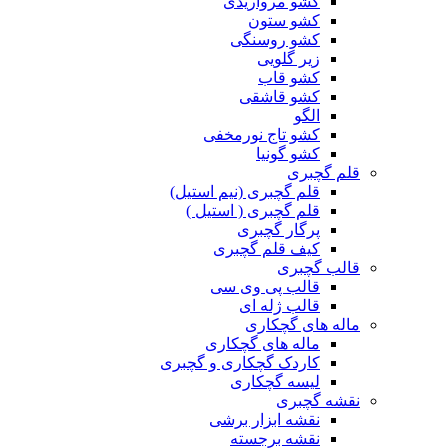
کشو مرواریدی
کشو ستون
کشو روسنگی
زیر گلویی
کشو قاب
کشو قاشقی
الگو
کشو تاج نورمخفی
کشو گونیا
قلم گچبری
قلم گچبری (نیم استیل)
قلم گچبری ( استیل )
پرگار گچبری
کیف قلم گچبری
قالب گچبری
قالب پی وی سی
قالب ژله ای
ماله های گچکاری
ماله های گچکاری
کاردک گچکاری و گچبری
لیسه گچکاری
نقشه گچبری
نقشه ابزار برشی
نقشه برجسته