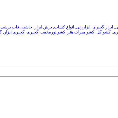
ی
,
ابزار گچبری
,
ابزارزنی
,
انواع کشاب
,
برش ابزار
,
حاشیه
,
قاب برشی
,
ری
,
کشو گل
,
کشو میراث هنر
,
کشو نورمخفی
,
گچبری
,
گچبری ابزار
,
گ