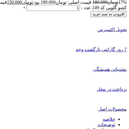
17%
تومان
180.000
قیمت اصلی: تومان180.000 بود.
تومان
150.000
قیمت 
کشو گلویی کد 249 عدد
-
+
افزودن به سبد خرید
تحویل اکسپرس
7 روز گارانتی بازگشت وجه
پشتیبانی همیشگی
پرداخت در محل
محصولات اصل
خلاصه
توضیحات