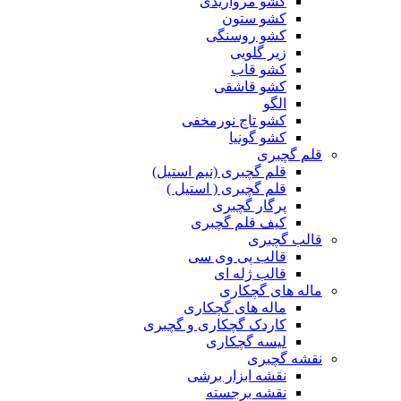
کشو مرواریدی
کشو ستون
کشو روسنگی
زیر گلویی
کشو قاب
کشو قاشقی
الگو
کشو تاج نورمخفی
کشو گونیا
قلم گچبری
قلم گچبری (نیم استیل)
قلم گچبری ( استیل )
پرگار گچبری
کیف قلم گچبری
قالب گچبری
قالب پی وی سی
قالب ژله ای
ماله های گچکاری
ماله های گچکاری
کاردک گچکاری و گچبری
لیسه گچکاری
نقشه گچبری
نقشه ابزار برشی
نقشه برجسته