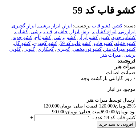
کشو قاب کد 59
دسته:
کشو
,
کشو قاب
برچسب:
ابزار
,
ابزار برشی
,
ابزار گچبری
,
ابزارزنی
,
انواع کشاب
,
برش ابزار
,
حاشیه
,
قاب برشی
,
کشاب
,
کشاب جدید
,
کشو
,
کشو ابزار
,
کشو برشی
,
کشو تاج
,
کشو جدید
,
کشو فتیله
,
کشو قاب
,
کشو قاب کد 59
,
کشو گچبری
,
کشو گل
,
کشو میراث هنر
,
کشو نورمخفی
,
گچبری
,
گچکاری
,
گلویی
,
گلویی
برشی
,
میراث هنر
فروشنده
میراث هنر
ضمانت اصالت
7 روز گارانتی بازگشت وجه
موجود در انبار
ارسال توسط میراث هنر
25%
تومان
120.000
قیمت اصلی: تومان120.000
بود.
تومان
90.000
قیمت فعلی: تومان90.000.
کشو قاب کد 59 عدد
-
+
افزودن به سبد خرید