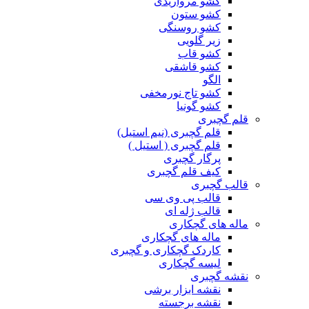
کشو مرواریدی
کشو ستون
کشو روسنگی
زیر گلویی
کشو قاب
کشو قاشقی
الگو
کشو تاج نورمخفی
کشو گونیا
قلم گچبری
قلم گچبری (نیم استیل)
قلم گچبری ( استیل )
پرگار گچبری
کیف قلم گچبری
قالب گچبری
قالب پی وی سی
قالب ژله ای
ماله های گچکاری
ماله های گچکاری
کاردک گچکاری و گچبری
لیسه گچکاری
نقشه گچبری
نقشه ابزار برشی
نقشه برجسته