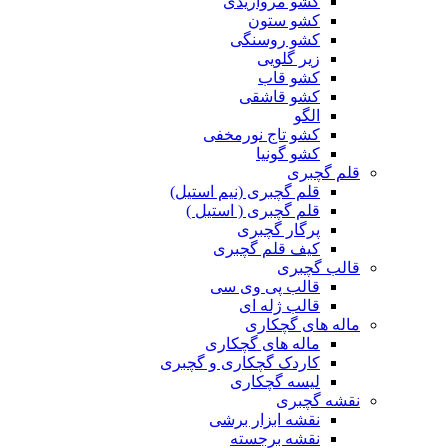
کشو مرواریدی
کشو ستون
کشو روسنگی
زیر گلویی
کشو قاب
کشو قاشقی
الگو
کشو تاج نورمخفی
کشو گونیا
قلم گچبری
قلم گچبری (نیم استیل)
قلم گچبری ( استیل )
پرگار گچبری
کیف قلم گچبری
قالب گچبری
قالب پی وی سی
قالب ژله ای
ماله های گچکاری
ماله های گچکاری
کاردک گچکاری و گچبری
لیسه گچکاری
نقشه گچبری
نقشه ابزار برشی
نقشه برجسته