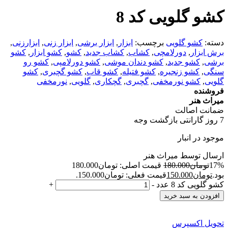
کشو گلویی کد 8
دسته:
کشو گلویی
برچسب:
ابزار
,
ابزار برشی
,
ابزار زنی
,
ابزارزنی
,
برش ابزار
,
دورلامچی
,
کشاب
,
کشاب جدید
,
کشو
,
کشو ابزار
,
کشو
برشی
,
کشو جدید
,
کشو دندان موشی
,
کشو دورلامپی
,
کشو رو
سنگی
,
کشو زنجیره
,
کشو فتیله
,
کشو قاب
,
کشو گچبری
,
کشو
گلویی
,
کشو نورمخفی
,
گچبری
,
گچکاری
,
گلویی
,
نورمخفی
فروشنده
میراث هنر
ضمانت اصالت
7 روز گارانتی بازگشت وجه
موجود در انبار
ارسال توسط میراث هنر
17%
تومان
180.000
قیمت اصلی: تومان180.000
بود.
تومان
150.000
قیمت فعلی: تومان150.000.
کشو گلویی کد 8 عدد
-
+
افزودن به سبد خرید
تحویل اکسپرس