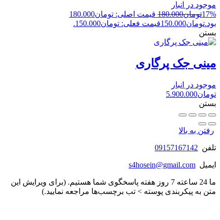
موجود در انبار
17%
تومان
180.000
قیمت اصلی: تومان180.000
بود.
تومان
150.000
قیمت فعلی: تومان150.000.
بستن
مینی جک پرگاری
موجود در انبار
تومان
5.900.000
بستن
رفتن به بالا
تلفن
09157167142
ایمیل
s4hosein@gmail.com
ما 24 ساعته 7 روز هفته پاسخگوی شما هستیم. (برای ویرایش این
متن به پیکربندی پوسته > تب برچسب‌ها مراجعه نمایید.)