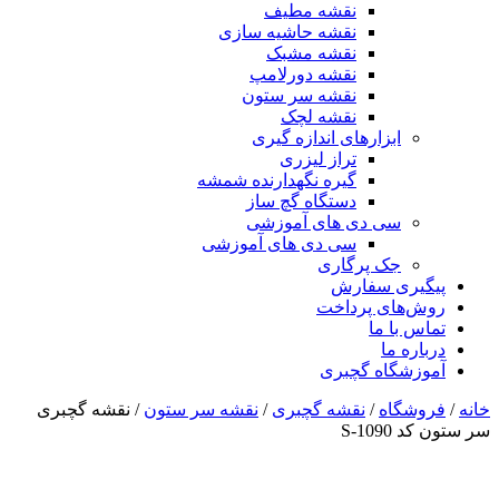
نقشه مطیف
نقشه حاشیه سازی
نقشه مشبک
نقشه دورلامپ
نقشه سر ستون
نقشه لچک
ابزارهای اندازه گیری
تراز لیزری
گیره نگهدارنده شمشه
دستگاه گچ ساز
سی دی های آموزشی
سی دی های آموزشی
جک پرگاری
پیگیری سفارش
روش‌های پرداخت
تماس با ما
درباره ما
آموزشگاه گچبری
خانه
/
فروشگاه
/
نقشه گچبری
/
نقشه سر ستون
/ نقشه گچبری
سر ستون کد S-1090