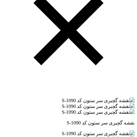
نقشه گچبری سر ستون کد S-1090