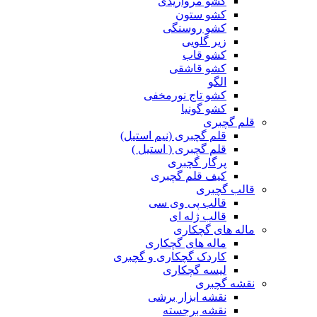
کشو مرواریدی
کشو ستون
کشو روسنگی
زیر گلویی
کشو قاب
کشو قاشقی
الگو
کشو تاج نورمخفی
کشو گونیا
قلم گچبری
قلم گچبری (نیم استیل)
قلم گچبری ( استیل )
پرگار گچبری
کیف قلم گچبری
قالب گچبری
قالب پی وی سی
قالب ژله ای
ماله های گچکاری
ماله های گچکاری
کاردک گچکاری و گچبری
لیسه گچکاری
نقشه گچبری
نقشه ابزار برشی
نقشه برجسته