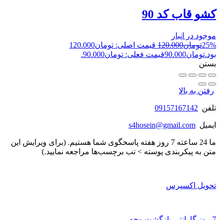
کشو قاب کد 90
موجود در انبار
25%
تومان
120.000
قیمت اصلی: تومان120.000
بود.
تومان
90.000
قیمت فعلی: تومان90.000.
بستن
رفتن به بالا
تلفن
09157167142
ایمیل
s4hosein@gmail.com
ما 24 ساعته 7 روز هفته پاسخگوی شما هستیم. (برای ویرایش این
متن به پیکربندی پوسته > تب برچسب‌ها مراجعه نمایید.)
تحویل اکسپرس
7 روز گارانتی بازگشت وجه