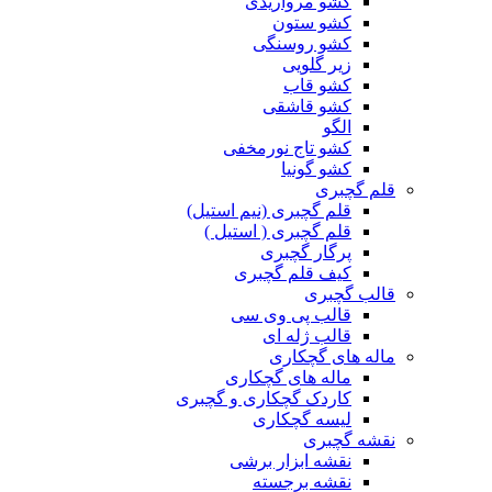
کشو مرواریدی
کشو ستون
کشو روسنگی
زیر گلویی
کشو قاب
کشو قاشقی
الگو
کشو تاج نورمخفی
کشو گونیا
قلم گچبری
قلم گچبری (نیم استیل)
قلم گچبری ( استیل )
پرگار گچبری
کیف قلم گچبری
قالب گچبری
قالب پی وی سی
قالب ژله ای
ماله های گچکاری
ماله های گچکاری
کاردک گچکاری و گچبری
لیسه گچکاری
نقشه گچبری
نقشه ابزار برشی
نقشه برجسته