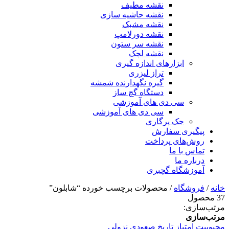
نقشه مطیف
نقشه حاشیه سازی
نقشه مشبک
نقشه دورلامپ
نقشه سر ستون
نقشه لچک
ابزارهای اندازه گیری
تراز لیزری
گیره نگهدارنده شمشه
دستگاه گچ ساز
سی دی های آموزشی
سی دی های آموزشی
جک پرگاری
پیگیری سفارش
روش‌های پرداخت
تماس با ما
درباره ما
آموزشگاه گچبری
خانه
/
فروشگاه
/ محصولات برچسب خورده “شابلون”
37 محصول
مرتب‌سازی:
مرتب‌سازی
محبوبیت
امتیاز
تاریخ
صعودی
نزولی