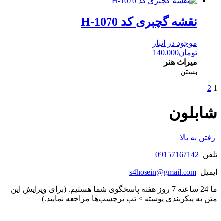
نقشه گچبری کد H-1070
موجود در انبار
تومان
140.000
میراث هنر
بستن
2
1
شابلون
رفتن به بالا
تلفن
09157167142
ایمیل
s4hosein@gmail.com
ما 24 ساعته 7 روز هفته پاسخگوی شما هستیم. (برای ویرایش این
متن به پیکربندی پوسته > تب برچسب‌ها مراجعه نمایید.)