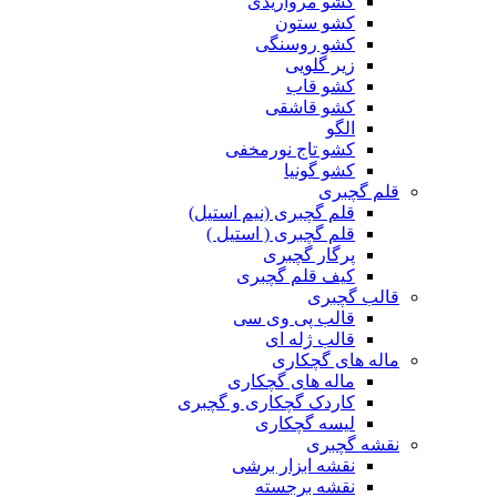
کشو مرواریدی
کشو ستون
کشو روسنگی
زیر گلویی
کشو قاب
کشو قاشقی
الگو
کشو تاج نورمخفی
کشو گونیا
قلم گچبری
قلم گچبری (نیم استیل)
قلم گچبری ( استیل )
پرگار گچبری
کیف قلم گچبری
قالب گچبری
قالب پی وی سی
قالب ژله ای
ماله های گچکاری
ماله های گچکاری
کاردک گچکاری و گچبری
لیسه گچکاری
نقشه گچبری
نقشه ابزار برشی
نقشه برجسته