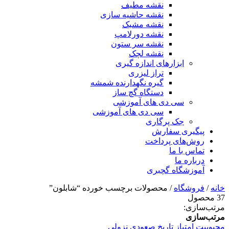
نقشه مطیف
نقشه حاشیه سازی
نقشه مشبک
نقشه دورلامپ
نقشه سر ستون
نقشه لچک
ابزارهای اندازه گیری
تراز لیزری
گیره نگهدارنده شمشه
دستگاه گچ ساز
سی دی های آموزشی
سی دی های آموزشی
جک پرگاری
پیگیری سفارش
روش‌های پرداخت
تماس با ما
درباره ما
آموزشگاه گچبری
خانه
/
فروشگاه
/ محصولات برچسب خورده “شابلون”
37 محصول
مرتب‌سازی:
مرتب‌سازی
محبوبیت
امتیاز
تاریخ
صعودی
نزولی