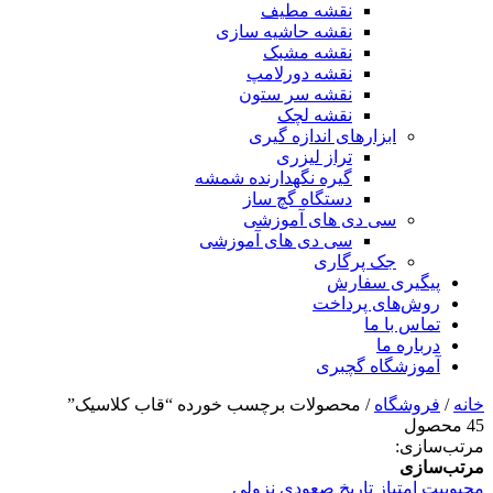
نقشه مطیف
نقشه حاشیه سازی
نقشه مشبک
نقشه دورلامپ
نقشه سر ستون
نقشه لچک
ابزارهای اندازه گیری
تراز لیزری
گیره نگهدارنده شمشه
دستگاه گچ ساز
سی دی های آموزشی
سی دی های آموزشی
جک پرگاری
پیگیری سفارش
روش‌های پرداخت
تماس با ما
درباره ما
آموزشگاه گچبری
خانه
/
فروشگاه
/ محصولات برچسب خورده “قاب کلاسیک”
45 محصول
مرتب‌سازی:
مرتب‌سازی
محبوبیت
امتیاز
تاریخ
صعودی
نزولی