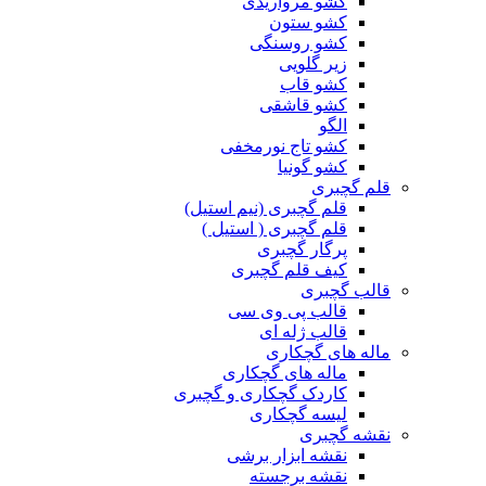
کشو مرواریدی
کشو ستون
کشو روسنگی
زیر گلویی
کشو قاب
کشو قاشقی
الگو
کشو تاج نورمخفی
کشو گونیا
قلم گچبری
قلم گچبری (نیم استیل)
قلم گچبری ( استیل )
پرگار گچبری
کیف قلم گچبری
قالب گچبری
قالب پی وی سی
قالب ژله ای
ماله های گچکاری
ماله های گچکاری
کاردک گچکاری و گچبری
لیسه گچکاری
نقشه گچبری
نقشه ابزار برشی
نقشه برجسته