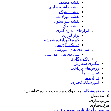
نقشه مطیف
نقشه حاشیه سازی
نقشه مشبک
نقشه دورلامپ
نقشه سر ستون
نقشه لچک
ابزارهای اندازه گیری
تراز لیزری
گیره نگهدارنده شمشه
دستگاه گچ ساز
سی دی های آموزشی
سی دی های آموزشی
جک پرگاری
پیگیری سفارش
روش‌های پرداخت
تماس با ما
درباره ما
آموزشگاه گچبری
خانه
/
فروشگاه
/ محصولات برچسب خورده “قاشقی”
10 محصول
مرتب‌سازی:
مرتب‌سازی
محبوبیت
امتیاز
تاریخ
صعودی
نزولی