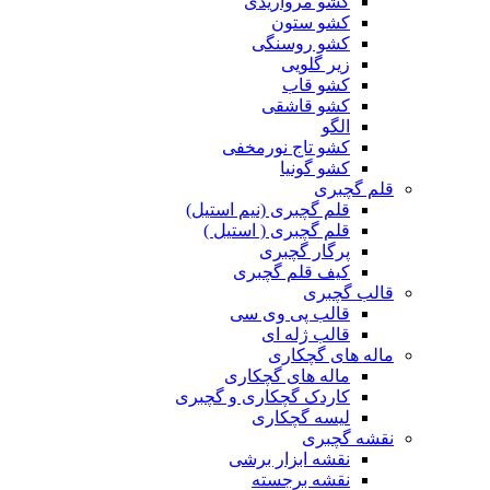
کشو مرواریدی
کشو ستون
کشو روسنگی
زیر گلویی
کشو قاب
کشو قاشقی
الگو
کشو تاج نورمخفی
کشو گونیا
قلم گچبری
قلم گچبری (نیم استیل)
قلم گچبری ( استیل )
پرگار گچبری
کیف قلم گچبری
قالب گچبری
قالب پی وی سی
قالب ژله ای
ماله های گچکاری
ماله های گچکاری
کاردک گچکاری و گچبری
لیسه گچکاری
نقشه گچبری
نقشه ابزار برشی
نقشه برجسته