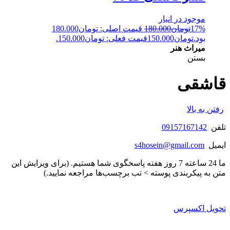
موجود در انبار
17%
تومان
180.000
قیمت اصلی: تومان180.000
بود.
تومان
150.000
قیمت فعلی: تومان150.000.
میراث هنر
بستن
قاشقی
رفتن به بالا
تلفن
09157167142
ایمیل
s4hosein@gmail.com
ما 24 ساعته 7 روز هفته پاسخگوی شما هستیم. (برای ویرایش این
متن به پیکربندی پوسته > تب برچسب‌ها مراجعه نمایید.)
تحویل اکسپرس