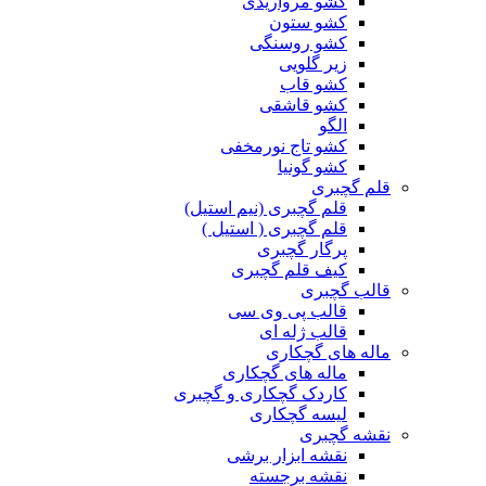
کشو مرواریدی
کشو ستون
کشو روسنگی
زیر گلویی
کشو قاب
کشو قاشقی
الگو
کشو تاج نورمخفی
کشو گونیا
قلم گچبری
قلم گچبری (نیم استیل)
قلم گچبری ( استیل )
پرگار گچبری
کیف قلم گچبری
قالب گچبری
قالب پی وی سی
قالب ژله ای
ماله های گچکاری
ماله های گچکاری
کاردک گچکاری و گچبری
لیسه گچکاری
نقشه گچبری
نقشه ابزار برشی
نقشه برجسته