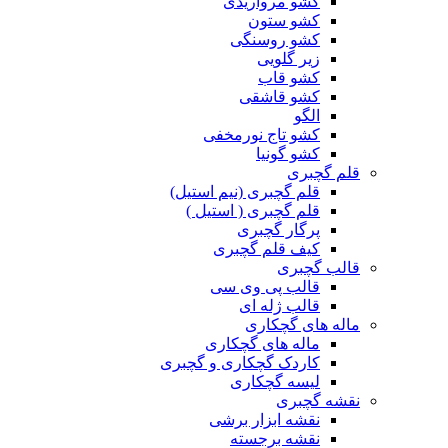
کشو مرواریدی
کشو ستون
کشو روسنگی
زیر گلویی
کشو قاب
کشو قاشقی
الگو
کشو تاج نورمخفی
کشو گونیا
قلم گچبری
قلم گچبری (نیم استیل)
قلم گچبری ( استیل )
پرگار گچبری
کیف قلم گچبری
قالب گچبری
قالب پی وی سی
قالب ژله ای
ماله های گچکاری
ماله های گچکاری
کاردک گچکاری و گچبری
لیسه گچکاری
نقشه گچبری
نقشه ابزار برشی
نقشه برجسته