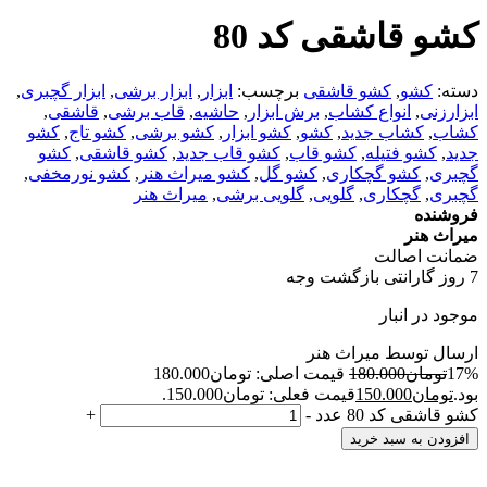
کشو قاشقی کد 80
دسته:
کشو
,
کشو قاشقی
برچسب:
ابزار
,
ابزار برشی
,
ابزار گچبری
,
ابزارزنی
,
انواع کشاب
,
برش ابزار
,
حاشیه
,
قاب برشی
,
قاشقی
,
کشاب
,
کشاب جدید
,
کشو
,
کشو ابزار
,
کشو برشی
,
کشو تاج
,
کشو
جدید
,
کشو فتیله
,
کشو قاب
,
کشو قاب جدید
,
کشو قاشقی
,
کشو
گچبری
,
کشو گچکاری
,
کشو گل
,
کشو میراث هنر
,
کشو نورمخفی
,
گچبری
,
گچکاری
,
گلویی
,
گلویی برشی
,
میراث هنر
فروشنده
میراث هنر
ضمانت اصالت
7 روز گارانتی بازگشت وجه
موجود در انبار
ارسال توسط میراث هنر
17%
تومان
180.000
قیمت اصلی: تومان180.000
بود.
تومان
150.000
قیمت فعلی: تومان150.000.
کشو قاشقی کد 80 عدد
-
+
افزودن به سبد خرید