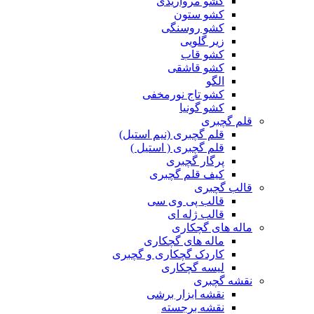
کشو مرواریدی
کشو ستون
کشو روسنگی
زیر گلویی
کشو قاب
کشو قاشقی
الگو
کشو تاج نورمخفی
کشو گونیا
قلم گچبری
قلم گچبری (نیم استیل)
قلم گچبری ( استیل )
پرگار گچبری
کیف قلم گچبری
قالب گچبری
قالب پی وی سی
قالب ژله ای
ماله های گچکاری
ماله های گچکاری
کاردک گچکاری و گچبری
لیسه گچکاری
نقشه گچبری
نقشه ابزار برشی
نقشه برجسته