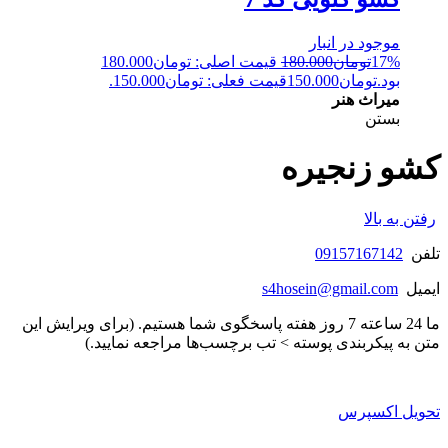
موجود در انبار
17%
تومان
180.000
قیمت اصلی: تومان180.000
بود.
تومان
150.000
قیمت فعلی: تومان150.000.
میراث هنر
بستن
کشو زنجیره
رفتن به بالا
تلفن
09157167142
ایمیل
s4hosein@gmail.com
ما 24 ساعته 7 روز هفته پاسخگوی شما هستیم. (برای ویرایش این
متن به پیکربندی پوسته > تب برچسب‌ها مراجعه نمایید.)
تحویل اکسپرس