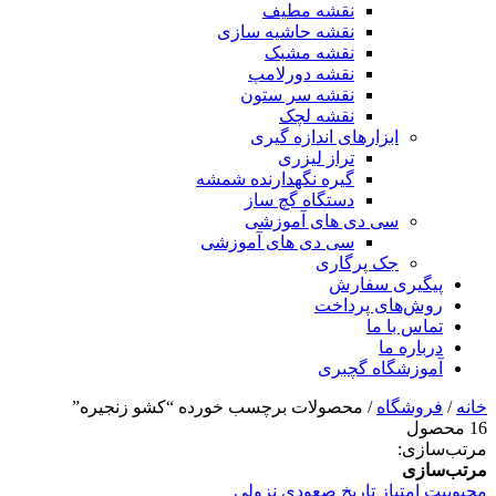
نقشه مطیف
نقشه حاشیه سازی
نقشه مشبک
نقشه دورلامپ
نقشه سر ستون
نقشه لچک
ابزارهای اندازه گیری
تراز لیزری
گیره نگهدارنده شمشه
دستگاه گچ ساز
سی دی های آموزشی
سی دی های آموزشی
جک پرگاری
پیگیری سفارش
روش‌های پرداخت
تماس با ما
درباره ما
آموزشگاه گچبری
خانه
/
فروشگاه
/ محصولات برچسب خورده “کشو زنجیره”
16 محصول
مرتب‌سازی:
مرتب‌سازی
محبوبیت
امتیاز
تاریخ
صعودی
نزولی