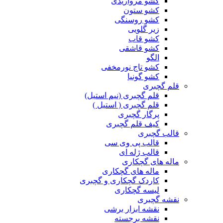
کشو مرواریدی
کشو ستون
کشو روسنگی
زیر گلویی
کشو قاب
کشو قاشقی
الگو
کشو تاج نورمخفی
کشو گونیا
قلم گچبری
قلم گچبری (نیم استیل)
قلم گچبری ( استیل )
پرگار گچبری
کیف قلم گچبری
قالب گچبری
قالب پی وی سی
قالب ژله ای
ماله های گچکاری
ماله های گچکاری
کاردک گچکاری و گچبری
لیسه گچکاری
نقشه گچبری
نقشه ابزار برشی
نقشه برجسته