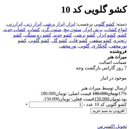
کشو گلویی کد 10
دسته:
کشو گلویی
برچسب:
ابزار
,
ابزار برشی
,
ابزار زنی
,
ابزارزنی
,
انواع کشاب
,
برش ابزار
,
ستون پیچ
,
ستون گرد
,
کشاب
,
کشاب جدید
,
کشو
,
کشو ابزار
,
کشو برشی
,
کشو جدید
,
کشو رو سنگی
,
کشو
زنجیره
,
کشو سقفی
,
کشو قاب
,
کشو گل
,
کشو گلویی
,
کشو
نورمخفی
,
گچکاری
,
گلویی
,
نورمخفی
فروشنده
میراث هنر
ضمانت اصالت
7 روز گارانتی بازگشت وجه
موجود در انبار
ارسال توسط میراث هنر
17%
تومان
180.000
قیمت اصلی: تومان180.000
بود.
تومان
150.000
قیمت فعلی: تومان150.000.
کشو گلویی کد 10 عدد
-
+
افزودن به سبد خرید
تحویل اکسپرس