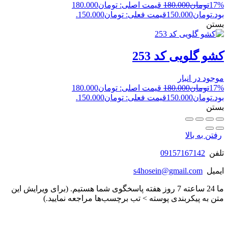
17%
تومان
180.000
قیمت اصلی: تومان180.000
بود.
تومان
150.000
قیمت فعلی: تومان150.000.
بستن
کشو گلویی کد 253
موجود در انبار
17%
تومان
180.000
قیمت اصلی: تومان180.000
بود.
تومان
150.000
قیمت فعلی: تومان150.000.
بستن
رفتن به بالا
تلفن
09157167142
ایمیل
s4hosein@gmail.com
ما 24 ساعته 7 روز هفته پاسخگوی شما هستیم. (برای ویرایش این
متن به پیکربندی پوسته > تب برچسب‌ها مراجعه نمایید.)