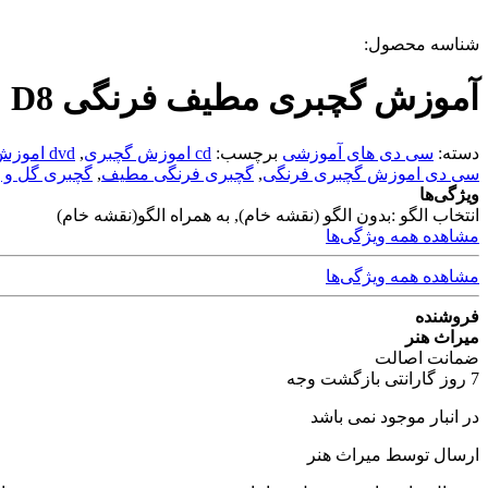
شناسه محصول:
آموزش گچبری مطیف فرنگی D8
دسته:
سی دی های آموزشی
برچسب:
cd اموزش گچبری
,
dvd اموزش گچبری
سی دی اموزش گچبری فرنگی
,
گچبری فرنگی مطیف
,
گچبری گل و ب
ویژگی‌ها
انتخاب الگو :
بدون الگو (نقشه خام), به همراه الگو(نقشه خام)
مشاهده همه ویژگی‌ها
مشاهده همه ویژگی‌ها
فروشنده
میراث هنر
ضمانت اصالت
7 روز گارانتی بازگشت وجه
در انبار موجود نمی باشد
ارسال توسط میراث هنر