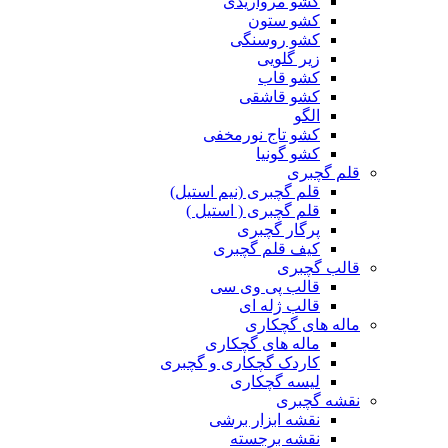
کشو مرواریدی
کشو ستون
کشو روسنگی
زیر گلویی
کشو قاب
کشو قاشقی
الگو
کشو تاج نورمخفی
کشو گونیا
قلم گچبری
قلم گچبری (نیم استیل)
قلم گچبری ( استیل )
پرگار گچبری
کیف قلم گچبری
قالب گچبری
قالب پی وی سی
قالب ژله ای
ماله های گچکاری
ماله های گچکاری
کاردک گچکاری و گچبری
لیسه گچکاری
نقشه گچبری
نقشه ابزار برشی
نقشه برجسته