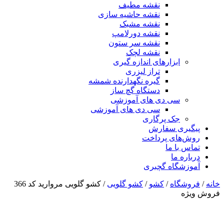
نقشه مطیف
نقشه حاشیه سازی
نقشه مشبک
نقشه دورلامپ
نقشه سر ستون
نقشه لچک
ابزارهای اندازه گیری
تراز لیزری
گیره نگهدارنده شمشه
دستگاه گچ ساز
سی دی های آموزشی
سی دی های آموزشی
جک پرگاری
پیگیری سفارش
روش‌های پرداخت
تماس با ما
درباره ما
آموزشگاه گچبری
خانه
/
فروشگاه
/
کشو
/
کشو گلویی
/ کشو گلویی مروارید کد 366
فروش ویژه