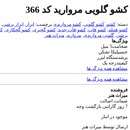
کشو گلویی مروارید کد 366
دسته:
کشو
,
کشو گلویی
,
کشو مرواریدی
برچسب:
ابزار
,
ابزار برشی
,
ا
کشو فتیله
,
کشو قاب
,
کشو قاب جدید
,
کشو گچبری
,
کشو گچکاری
,
کش
برشی
,
گلویی مرواریدی
,
مروارید
,
میراث هنر
ویژگی‌ها
ضخامت
5 میل
جنس
پلیکا نشکن
برش
دستگاه لیزر
کیفیت
درجه یک
مشاهده همه ویژگی‌ها
مشاهده همه ویژگی‌ها
فروشنده
میراث هنر
ضمانت اصالت
7 روز گارانتی بازگشت وجه
موجود در انبار
ارسال توسط میراث هنر