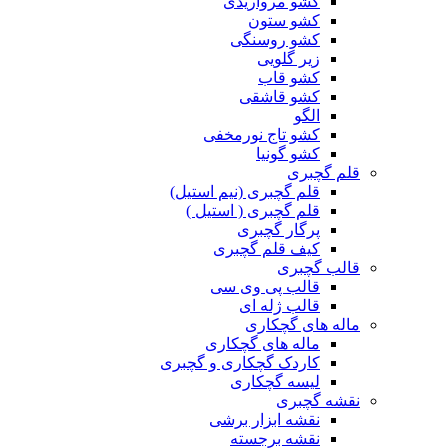
کشو مرواریدی
کشو ستون
کشو روسنگی
زیر گلویی
کشو قاب
کشو قاشقی
الگو
کشو تاج نورمخفی
کشو گونیا
قلم گچبری
قلم گچبری (نیم استیل)
قلم گچبری ( استیل )
پرگار گچبری
کیف قلم گچبری
قالب گچبری
قالب پی وی سی
قالب ژله ای
ماله های گچکاری
ماله های گچکاری
کاردک گچکاری و گچبری
لیسه گچکاری
نقشه گچبری
نقشه ابزار برشی
نقشه برجسته