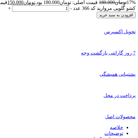
17%
تومان
180.000
قیمت اصلی: تومان180.000 بود.
تومان
150.000
قیمت 
کشو گلویی مروارید کد 366 عدد
-
+
افزودن به سبد خرید
تحویل اکسپرس
7 روز گارانتی بازگشت وجه
پشتیبانی همیشگی
پرداخت در محل
محصولات اصل
خلاصه
توضیحات