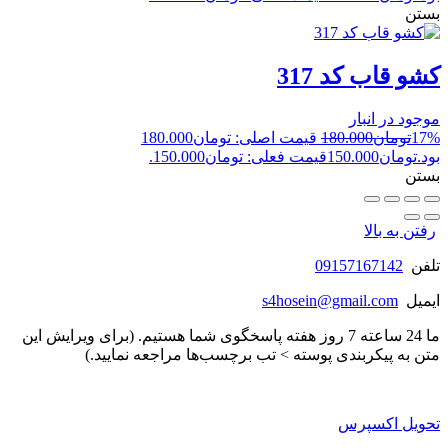
بستن
کشو قاب کد 317
موجود در انبار
17%
تومان
180.000
قیمت اصلی: تومان180.000
بود.
تومان
150.000
قیمت فعلی: تومان150.000.
بستن
رفتن به بالا
تلفن
09157167142
ایمیل
s4hosein@gmail.com
ما 24 ساعته 7 روز هفته پاسخگوی شما هستیم. (برای ویرایش این
متن به پیکربندی پوسته > تب برچسب‌ها مراجعه نمایید.)
تحویل اکسپرس