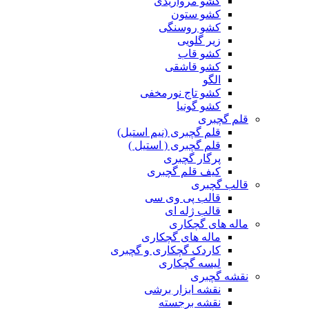
کشو مرواریدی
کشو ستون
کشو روسنگی
زیر گلویی
کشو قاب
کشو قاشقی
الگو
کشو تاج نورمخفی
کشو گونیا
قلم گچبری
قلم گچبری (نیم استیل)
قلم گچبری ( استیل )
پرگار گچبری
کیف قلم گچبری
قالب گچبری
قالب پی وی سی
قالب ژله ای
ماله های گچکاری
ماله های گچکاری
کاردک گچکاری و گچبری
لیسه گچکاری
نقشه گچبری
نقشه ابزار برشی
نقشه برجسته